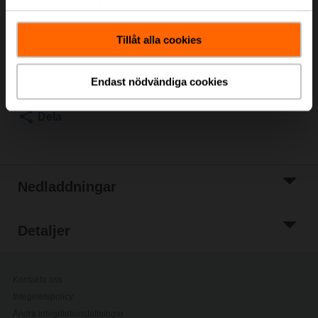
samlat in när du har använt deras tjänster.
Listpris
75,30 €
Lägg till i
Tillåt alla cookies
kundvagn
Lägg till i
Endast nödvändiga cookies
projektlistan
Dela
Nedladdningar
Detaljer
Kontakta oss
Integritetspolicy
Ändra integritetsinställningar