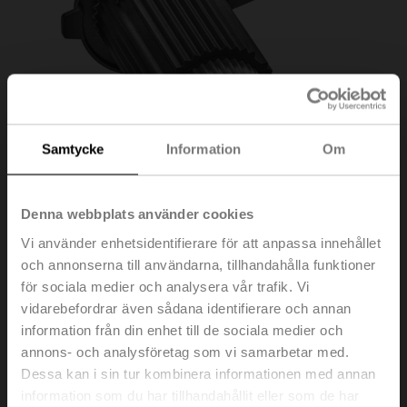
Samtycke
Information
Om
Denna webbplats använder cookies
Vi använder enhetsidentifierare för att anpassa innehållet
och annonserna till användarna, tillhandahålla funktioner
för sociala medier och analysera vår trafik. Vi
vidarebefordrar även sådana identifierare och annan
ZSFF-08
information från din enhet till de sociala medier och
annons- och analysföretag som vi samarbetar med.
Dessa kan i sin tur kombinera informationen med annan
Adapter för fyrkantsaxel, platt huvud, 8xø17x55 mm
information som du har tillhandahållit eller som de har
(BxøxH), för SRF..-R