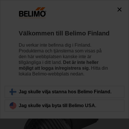
The exception is : javax.servlet.jsp.JspException: Problem
accessing the absolute URL
"https://www.belimo.com/fi/sv_SE/~mgnlArea=cookies~".
java.io.IOException: Server returned HTTP response code: 500
for URL: https://www.belimo.com/fi/sv_SE/~mgnlArea=cookies~
Välkommen till Belimo Finland
Hem
Reglerventiler
Tillbehör
Du verkar inte befinna dig i Finland.
Produkterna och tjänsterna som visas på
ZSFF-08
den här webbplatsen kanske inte är
tillgängliga i ditt land.
Det är inte heller
möjligt att logga in/registrera sig.
Hitta din
lokala Belimo-webbplats nedan.
Jag skulle vilja stanna hos Belimo Finland.
Tillbaka till produktkategori
Jag skulle vilja byta till Belimo USA.