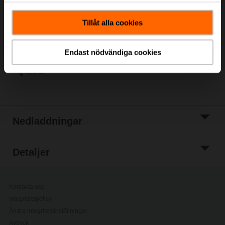
Listpris
147,00 €
Lägg till i
Tillåt alla cookies
kundvagn
Lägg till i
projektlistan
Endast nödvändiga cookies
Dela
Nedladdningar
Detaljer
Kontakta oss
Integritetspolicy
Ändra integritetsinställningar
Avtryck