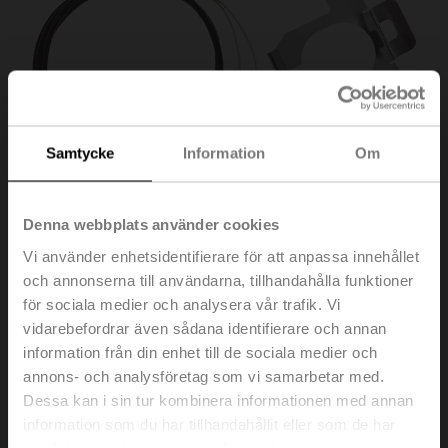
Samtycke
Information
Om
Denna webbplats använder cookies
Vi använder enhetsidentifierare för att anpassa innehållet
och annonserna till användarna, tillhandahålla funktioner
för sociala medier och analysera vår trafik. Vi
vidarebefordrar även sådana identifierare och annan
ZH24-1-A
information från din enhet till de sociala medier och
annons- och analysföretag som vi samarbetar med.
Dessa kan i sin tur kombinera informationen med annan
Ventilhalsuppvärmning för LV.., NV.., SV.. ställdon
information som du har tillhandahållit eller som de har
samlat in när du har använt deras tjänster.