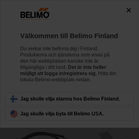
The exception is : javax.servlet.jsp.JspException: Problem
accessing the absolute URL
"https://www.belimo.com/fi/sv_SE/~mgnlArea=cookies~".
java.io.IOException: Server returned HTTP response code: 500
for URL: https://www.belimo.com/fi/sv_SE/~mgnlArea=cookies~
Välkommen till Belimo Finland
Hem
Reglerventiler
Tillbehör
Du verkar inte befinna dig i Finland.
Produkterna och tjänsterna som visas på
ZH24-1-A
den här webbplatsen kanske inte är
tillgängliga i ditt land.
Det är inte heller
möjligt att logga in/registrera sig.
Hitta din
lokala Belimo-webbplats nedan.
Jag skulle vilja stanna hos Belimo Finland.
Tillbaka till produktkategori
Jag skulle vilja byta till Belimo USA.