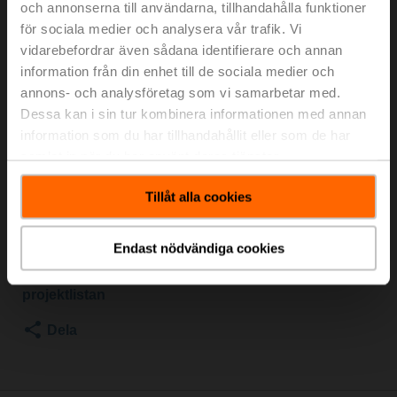
och annonserna till användarna, tillhandahålla funktioner
Omkopplingskulventil, 3-ports, DN 40, Invändig gänga,
Rp 1 1/2", PN 25, ps 1600 kPa, Kvs 31 m³/h, Temperatur
för sociala medier och analysera vår trafik. Vi
på medium -10...120°C [14...248°F]
vidarebefordrar även sådana identifierare och annan
information från din enhet till de sociala medier och
För optimal energieffektivitet i värmeapplikationer
annons- och analysföretag som vi samarbetar med.
rekommenderar vi att du använder våra passande
Dessa kan i sin tur kombinera informationen med annan
isoleringsskal.
information som du har tillhandahållit eller som de har
Lämpligt isoleringsskal finns i tillbehören till denna
samlat in när du har använt deras tjänster.
produkt.
Tillåt alla cookies
Listpris
398,00 €
Lägg till i
kundvagn
Endast nödvändiga cookies
Lägg till i
projektlistan
Dela