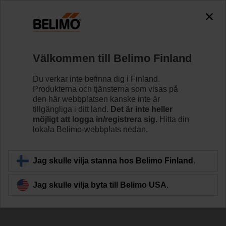
The exception is : javax.servlet.jsp.JspException: Problem
accessing the absolute URL
"https://www.belimo.com/fi/sv_SE/~mgnlArea=cookies~".
java.io.IOException: Server returned HTTP response code: 500
for URL: https://www.belimo.com/fi/sv_SE/~mgnlArea=cookies~
Välkommen till Belimo Finland
Hem
Reglerventiler
Kulventiler
Du verkar inte befinna dig i Finland.
Produkterna och tjänsterna som visas på
R3040-S3
den här webbplatsen kanske inte är
tillgängliga i ditt land.
Det är inte heller
möjligt att logga in/registrera sig.
Hitta din
lokala Belimo-webbplats nedan.
Läs mer
Jag skulle vilja stanna hos Belimo Finland.
Jag skulle vilja byta till Belimo USA.
Tillbaka till produktkategori