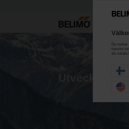
Välko
Du verkar 
kanske inte
din lokala
Utveckla din 