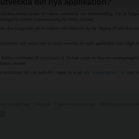
 utveckla din nya applikation?
kvalitativa komponenter för värme, ventilation och luftbehandling. För att hjälp
ntelligenta enheter molnanslutning för HVAC-system.
m dina byggnader på ett enklare sätt eftersom du har tillgång till alla dina i
utrymmet, och sedan kan du börja utveckla din egen applikation utan några b
tt Belimo-molnkonto till utvecklarnivå. Du kan redan nu läsa om exempelapplika
l Belimo-molnet.
okumentationen om vår moln-API loggar du in på
http://cloud.belimo.com
med dit
itetsinställningar
Avtryck
Säkerhetsanvisningar
Allmänna bestämmels