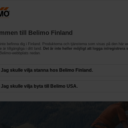
Finland
Produkter
Support
Om oss
Kon
mmen till Belimo Finland
inte befinna dig i Finland. Produkterna och tjänsterna som visas på den här 
 är tillgängliga i ditt land.
Det är inte heller möjligt att logga in/registrera s
 Belimo-webbplats nedan.
Jag skulle vilja stanna hos Belimo Finland.
egen IoT-applikation
Jag skulle vilja byta till Belimo USA.