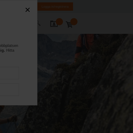
FI
SE
EN
Logga in/registrera
takta oss
webbplatsen
ig.
Hitta