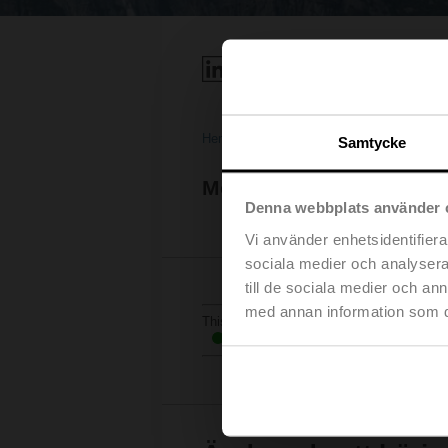
Hem
IoT för byggnader
Samtycke
Molnutvecklarutrymme
Denna webbplats använder 
Vi använder enhetsidentifierar
sociala medier och analysera 
till de sociala medier och a
med annan information som du 
This is the live status of our services, pl
All services operating