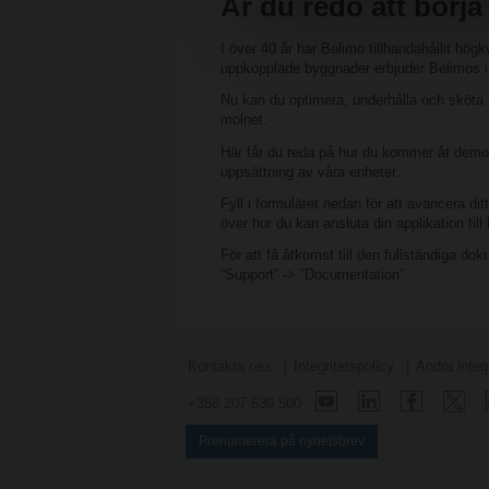
Är du redo att börja
I över 40 år har Belimo tillhandahållit hög
uppkopplade byggnader erbjuder Belimos i
Nu kan du optimera, underhålla och sköta o
molnet.
Här får du reda på hur du kommer åt demo
uppsättning av våra enheter.
Fyll i formuläret nedan för att avancera di
över hur du kan ansluta din applikation til
För att få åtkomst till den fullständiga d
”Support” -> ”Documentation”
Kontakta oss
Integritetspolicy
Ändra integr
+358 207 639 500
Prenumerera på nyhetsbrev