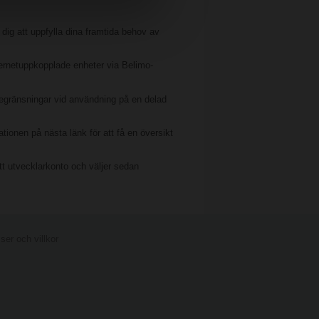
a dig att uppfylla dina framtida behov av
nternetuppkopplade enheter via Belimo-
egränsningar vid användning på en delad
tionen på nästa länk för att få en översikt
t utvecklarkonto och väljer sedan
er och villkor