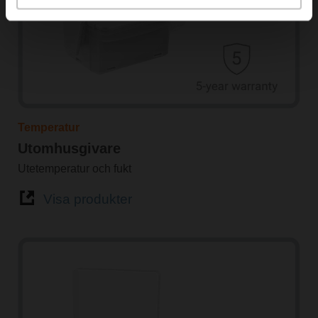
Temperatur
Utomhusgivare
Utetemperatur och fukt
Visa produkter