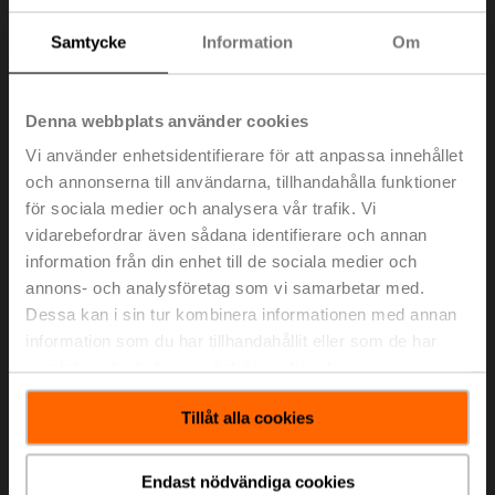
Samtycke
Information
Om
Denna webbplats använder cookies
Vi använder enhetsidentifierare för att anpassa innehållet
och annonserna till användarna, tillhandahålla funktioner
för sociala medier och analysera vår trafik. Vi
Temperatur
vidarebefordrar även sådana identifierare och annan
Rörgivare
information från din enhet till de sociala medier och
annons- och analysföretag som vi samarbetar med.
Temperatur, kondens, statiskt tryck, differenstryck och
flöde
Dessa kan i sin tur kombinera informationen med annan
information som du har tillhandahållit eller som de har
Visa produkter
samlat in när du har använt deras tjänster.
Tillåt alla cookies
Endast nödvändiga cookies