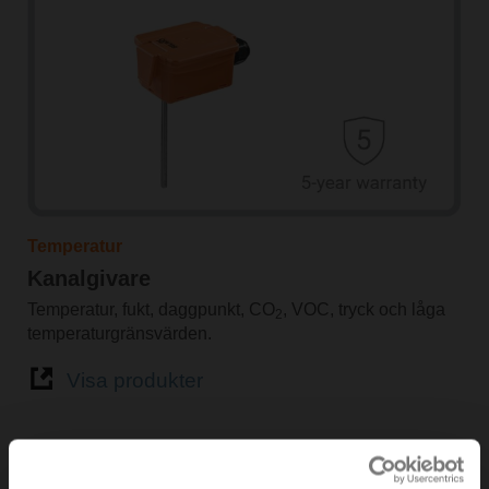
Temperatur
Kanalgivare
Temperatur, fukt, daggpunkt, CO
, VOC, tryck och låga
2
temperaturgränsvärden.
Visa produkter