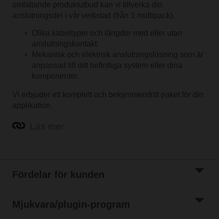
omfattande produktutbud kan vi tillverka din
anslutningsdel i vår verkstad (från 1 multipack).
Olika kabeltyper och längder med eller utan
anslutningskontakt.
Mekanisk och elektrisk anslutningslösning som är
anpassad till ditt befintliga system eller dina
komponenter.
Vi erbjuder ett komplett och bekymmersfritt paket för din
applikation.
Läs mer
Sök efter ett produktnamn
Fördelar för kunden
Mjukvara/plugin-program