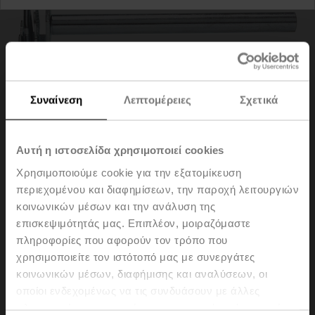
Συναίνεση
Λεπτομέρειες
Σχετικά
Αυτή η ιστοσελίδα χρησιμοποιεί cookies
Χρησιμοποιούμε cookie για την εξατομίκευση
περιεχομένου και διαφημίσεων, την παροχή λειτουργιών
AV8-25
κοινωνικών μέσων και την ανάλυση της
επισκεψιμότητάς μας. Επιπλέον, μοιραζόμαστε
πληροφορίες που αφορούν τον τρόπο που
Shaft extension 240 mm ø20 mm for damper shaft
χρησιμοποιείτε τον ιστότοπό μας με συνεργάτες
ø8...22.7 mm
κοινωνικών μέσων, διαφήμισης και αναλύσεων, οι
Please contact your local Sales Representative for
οποίοι ενδεχομένως να τις συνδυάσουν με άλλες
ordering.
πληροφορίες που τους έχετε παραχωρήσει ή τις οποίες