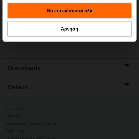
έχουν συλλέξει σε σχέση με την από μέρους σας χρήση
Add to Cart
Να επιτρέπονται όλα
των υπηρεσιών τους.
Add to Project
List
Άρνηση
Share
Downloads
Details
Contact Us
Privacy Policy
Αλλαγή ρυθμίσεων απορρήτου
Σημειώσεις
Γενικοί Όροι και Προϋποθέσεις