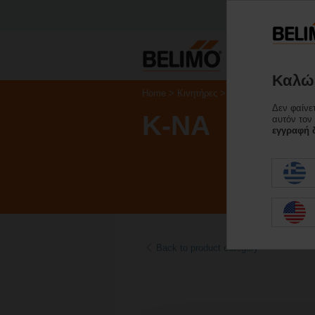
Καλώς
Home
Κινητήρες
Εξαρτήματα
Δεν φαίνε
K-NA
αυτόν τον
εγγραφή δ
Back to product category