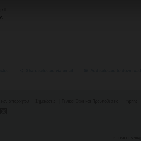
 pdf
.A
ected
Share selected via email
Add selected to download
σεων απορρήτου
Σημειώσεις
Γενικοί Όροι και Προϋποθέσεις
Imprint
BELIMO Holding 