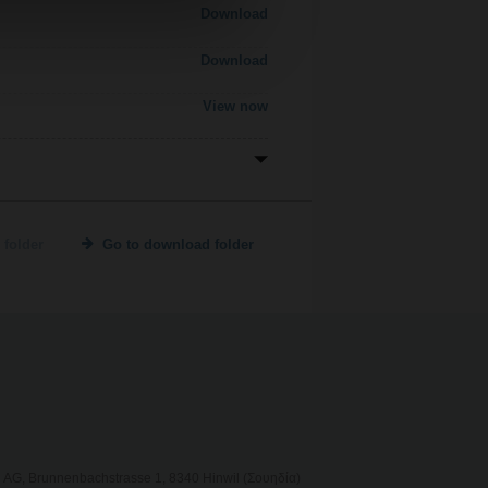
Download
Download
View now
 folder
Go to download folder
AG, Brunnenbachstrasse 1, 8340 Hinwil (Σουηδία)