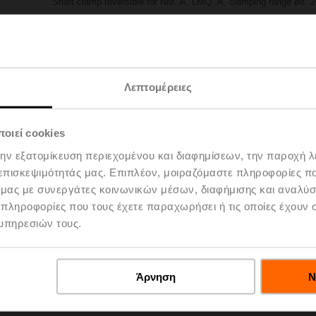
Shaft clamp reversible for NM..A, LMQ..A, clamping range ø8..2
Please contact your local Sales Representative for ordering.
Add to Project List
Add to Cart
Λεπτομέρειες
Share
οιεί cookies
την εξατομίκευση περιεχομένου και διαφημίσεων, την παροχή 
 επισκεψιμότητάς μας. Επιπλέον, μοιραζόμαστε πληροφορίες π
ό μας με συνεργάτες κοινωνικών μέσων, διαφήμισης και αναλύσ
 πληροφορίες που τους έχετε παραχωρήσει ή τις οποίες έχουν σ
υπηρεσιών τους.
oads
De
Άρνηση
Ν