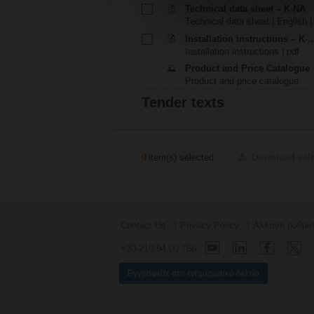
Technical data sheet – K-NA
Technical data sheet | English |
Installation instructions – K-.
Installation instructions | pdf
Product and Price Catalogue
Product and price catalogue
Tender texts
0
item(s) selected
Download sel
Contact Us
Privacy Policy
Αλλαγή ρυθμί
+30-210 94 00 766
Εγγραφείτε στο ενημερωτικό δελτίο