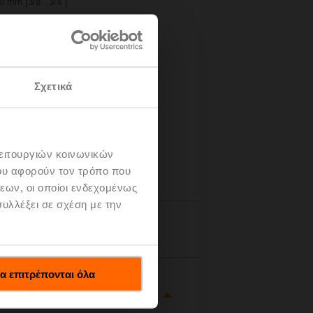
0 mm [3/8...3/4"]
Σχετικά
λειτουργιών κοινωνικών
ου αφορούν τον τρόπο που
εων, οι οποίοι ενδεχομένως
υλλέξει σε σχέση με την
tails
α επιτρέπονται όλα