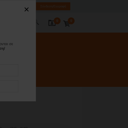
EL
EN
SQ
Σύνδεση/Εγγραφή
0
0
κοινωνία
ονται σε
ση/