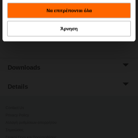
έχουν συλλέξει σε σχέση με την από μέρους σας χρήση
Add to Cart
Να επιτρέπονται όλα
των υπηρεσιών τους.
Add to Project
List
Άρνηση
Share
Downloads
Details
Contact Us
Privacy Policy
Αλλαγή ρυθμίσεων απορρήτου
Σημειώσεις
Γενικοί Όροι και Προϋποθέσεις