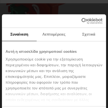
Συναίνεση
Λεπτομέρειες
Σχετικά
Αυτή η ιστοσελίδα χρησιμοποιεί cookies
Χρησιμοποιούμε cookie για την εξατομίκευση
περιεχομένου και διαφημίσεων, την παροχή λειτουργιών
ZBAT140
κοινωνικών μέσων και την ανάλυση της
επισκεψιμότητάς μας. Επιπλέον, μοιραζόμαστε
πληροφορίες που αφορούν τον τρόπο που
Spare tripping element for BAT, Duct inside temperature
χρησιμοποιείτε τον ιστότοπό μας με συνεργάτες
140°C (colour red), Probe length 65 mm
κοινωνικών μέσων, διαφήμισης και αναλύσεων, οι
Please contact your local Sales Representative for
οποίοι ενδεχομένως να τις συνδυάσουν με άλλες
ordering.
πληροφορίες που τους έχετε παραχωρήσει ή τις οποίες