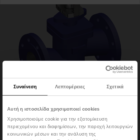
Συναίνεση
Λεπτομέρειες
Σχετικά
H6065X58-
Αυτή η ιστοσελίδα χρησιμοποιεί cookies
Χρησιμοποιούμε cookie για την εξατομίκευση
SP2+SV24A-MOD
περιεχομένου και διαφημίσεων, την παροχή λειτουργιών
κοινωνικών μέσων και την ανάλυση της
Globe valve (partially pressure-balanced), 2-way,