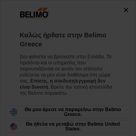
0
0
Home
Βαλβίδες
Βαλβίδες έδρας
Καλώς ήρθατε στην Belimo
H6065X58-SP2+SV24A-MOD
Greece
Δεν φαίνεται να βρίσκεστε στην Ελλάδα. Τα
προϊόντα και οι υπηρεσίες που
Learn more
παρουσιάζονται σε αυτόν τον ιστότοπο
ενδέχεται να μην είναι διαθέσιμα στη χώρα
σας.
Επίσης, η σύνδεση/εγγραφή δεν
είναι δυνατή.
Βρείτε την τοπική ιστοσελίδα
της Belimo παρακάτω.
Back to product category
Θα μου άρεσε να παραμείνω στην Belimo
Greece.
Θα ήθελα να μεταβώ στην Belimo United
States.