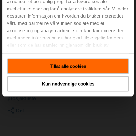
annonser et personlig preg, for å levere sosiale
Innvendige og utvendige gjenger, Rp 1"G 1 1/4", PN 25,
mediefunksjoner og for å analysere trafikken vår. Vi deler
ps 1600 kPa, V'nom 0.97 l/s, Medie-
dessuten informasjon om hvordan du bruker nettstedet
temperatur -10...120°C [14...248°F], Gycol overvåking
vårt, med partnerne våre innen sosiale medier,
Mer tilbehør kreves for installasjon i røret. Inkluder det
annonsering og analysearbeid, som kan kombinere den
i bestillingen din!
med annen informasjon du har gjort tilgjengelig for dem,
Se "Mekanisk tilbehør"
eller som de har samlet inn gjennom din bruk av
tjenestene deres.
Aktivering av termisk energimåler
Tillat alle cookies
Listepris
NOK 17 706,00
Legg i
handlevognen
Kun nødvendige cookies
Legg til i
prosjektliste
Del