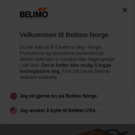
0
0
Hjem
Reguleringsventiler
Belimo Energy Valve™
Velkommen til Belimo Norge
EV040R2+BAC
Du ser ikke ut til å befinne deg i Norge.
Produktene og tjenestene presentert på
denne nettsiden er kanskje ikke tilgjengelige
i ditt land.
Det er heller ikke mulig å logge
Lær mer
inn/registrere seg.
Finn ditt lokale Belimo-
nettsted nedenfor.
Tilbake til produktkategori
Jeg vil gjerne bo på Belimo Norge.
Jeg ønsker å bytte til Belimo USA.