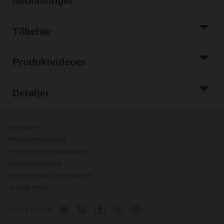
Nedlastinger
Tilbehør
Produktvideoer
Detaljer
Kontakt oss
Personvernerklæring
Endre personverninnstillinger
Sikkerhetsmerknad
Generelle vilkår og betingelser
Juridisk enhet
+47 22 70 71 71