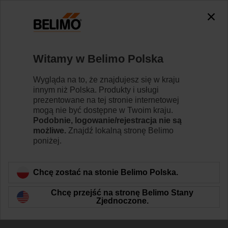
The exception is : javax.servlet.jsp.JspException: Problem
accessing the absolute URL
"https://www.belimo.com/pl/pl_PL/~mgnlArea=outdated~".
java.io.IOException: Server returned HTTP response code: 500
for URL:
Witamy w Belimo Polska
https://www.belimo.com/pl/pl_PL/~mgnlArea=outdated~
Wygląda na to, że znajdujesz się w kraju
Strona główna
Siłowniki do przepustnic
Siłowniki do z
innym niż Polska. Produkty i usługi
prezentowane na tej stronie internetowej
TRC24A-SR
mogą nie być dostępne w Twoim kraju.
Podobnie, logowanie/rejestracja nie są
możliwe.
Znajdź lokalną stronę Belimo
poniżej.
Dowiedz się więcej
Chcę zostać na stonie Belimo Polska.
Chcę przejść na stronę Belimo Stany
Zjednoczone.
Wstecz do kategorii produktów