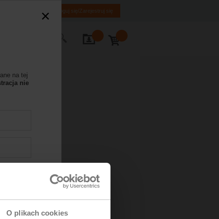
PL
EN
Zaloguj się/Zarejestruj się
Kontakt
ane na tej
tracja nie
O plikach cookies