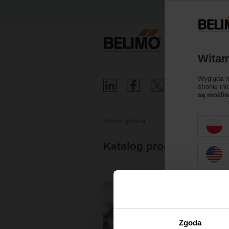
Witam
Wygląda na
stronie in
są możliw
Strona główna
Katalog produktów i ce
Zgoda