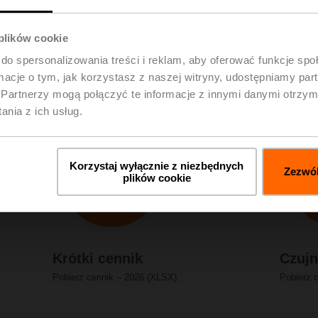
 plików cookie
do spersonalizowania treści i reklam, aby oferować funkcje sp
ormacje o tym, jak korzystasz z naszej witryny, udostępniamy p
Partnerzy mogą połączyć te informacje z innymi danymi otrzym
2026 r.
nia z ich usług.
Korzystaj wyłącznie z niezbędnych
Zezwól
plików cookie
Krótki cennik
Czujni
Pobierz cennik
–
2026
(XLSX)
Pobierz 