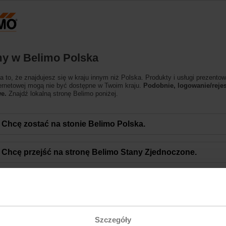
Polska
Produkty
Pomoc techniczna
O nas
y w Belimo Polska
 to, że znajdujesz się w kraju innym niż Polska. Produkty i usługi prezentow
ternetowej mogą nie być dostępne w Twoim kraju.
Podobnie, logowanie/rejes
e.
Znajdź lokalną stronę Belimo poniżej.
Chcę zostać na stonie Belimo Polska.
n
Chcę przejść na stronę Belimo Stany Zjednoczone.
Katalogi produktów i cenniki
Proszę wybrać żądany format.
Szczegóły