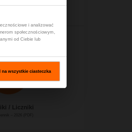
ołecznościowe i analizować
artnerom społecznościowym,
anymi od Ciebie lub
 na wszystkie ciasteczka
ki / Liczniki
cennik – 2026 (PDF)