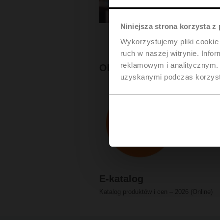
Niniejsza strona korzysta z
Wykorzystujemy pliki cookie 
ruch w naszej witrynie. Inf
reklamowym i analitycznym. 
Obowiązuje od 1 stycznia 
uzyskanymi podczas korzysta
E-katalog
Katalog produktów i cen
–
2026 (Online)