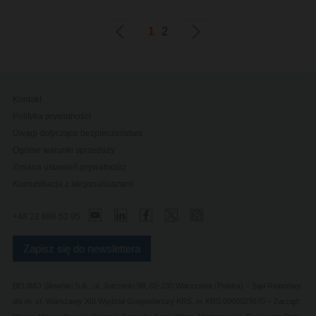
1
2
Kontakt
Polityka prywatności
Uwagi dotyczące bezpieczeństwa
Ogólne warunki sprzedaży
Zmiana ustawień prywatności
Komunikacja z akcjonariuszami
+48 22 886 53 05
Zapisz się do newslettera
BELIMO Silowniki S.A., ul. Jutrzenki 98, 02-230 Warszawa (Polska) – Sąd Rejonowy
dla m. st. Warszawy XIII Wydział Gospodarczy KRS, nr KRS 0000023670 – Zarząd: