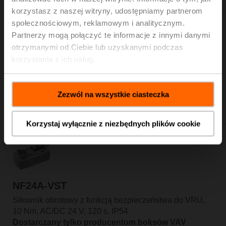
korzystasz z naszej witryny, udostępniamy partnerom
społecznościowym, reklamowym i analitycznym.
Partnerzy mogą połączyć te informacje z innymi danymi
otrzymanymi od Ciebie lub uzyskanymi podczas
korzystania z ich usług.
LMQ24A-VST
Siłownik obrotowy do VRU, 4 Nm, AC/DC 24 V, 2.5 s,
Zezwól na wszystkie ciasteczka
IP54
Dostarczany tylko producentom boksów VAV
Korzystaj wyłącznie z niezbędnych plików cookie
NF24A-VST
Siłownik obrotowy z funkcją bezpieczeństwa do VRU,
10 Nm, AC/DC 24 V, 120 s, IP54
Dostarczany tylko producentom boksów VAV