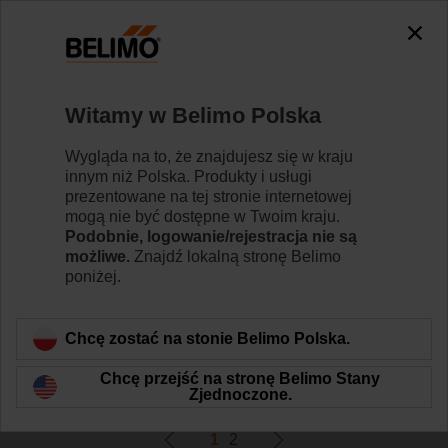
0
0
Strona główna
Siłowniki do przepustnic
Witamy w Belimo Polska
Zmienny przepływ powietrza
Siłowniki Belimo do instalacji VAV to rozwiązania
Wygląda na to, że znajdujesz się w kraju
umożliwiające regulację przepływu objętościowego i
innym niż Polska. Produkty i usługi
ciśnienia w aparatach VAV i CAV.
prezentowane na tej stronie internetowej
mogą nie być dostępne w Twoim kraju.
Podobnie, logowanie/rejestracja nie są
Dowiedz się więcej
możliwe.
Znajdź lokalną stronę Belimo
poniżej.
Filtruj według
Chcę zostać na stonie Belimo Polska.
Znaleziono wyniki:
32
Chcę przejść na stronę Belimo Stany
Zjednoczone.
1
2