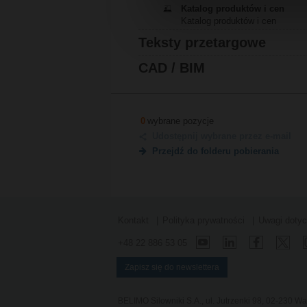
Katalog produktów i cen
Katalog produktów i cen
Teksty przetargowe
CAD / BIM
0
wybrane pozycje
Udostępnij wybrane przez e-mail
Przejdź do folderu pobierania
Kontakt
Polityka prywatności
Uwagi doty
+48 22 886 53 05
Zapisz się do newslettera
BELIMO Silowniki S.A., ul. Jutrzenki 98, 02-230 