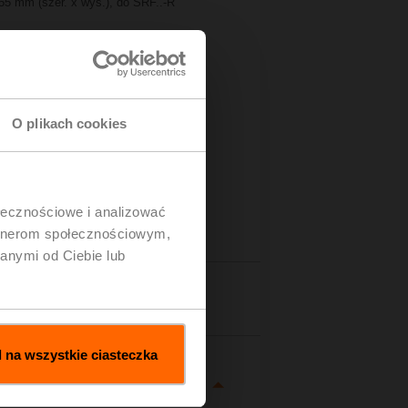
55 mm (szer. x wys.), do SRF..-R
O plikach cookies
ołecznościowe i analizować
artnerom społecznościowym,
anymi od Ciebie lub
zegóły
 na wszystkie ciasteczka