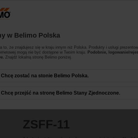
Polska
Produkty
Pomoc techniczna
O nas
y w Belimo Polska
esoria
 to, że znajdujesz się w kraju innym niż Polska. Produkty i usługi prezentow
ternetowej mogą nie być dostępne w Twoim kraju.
Podobnie, logowanie/rejes
e.
Znajdź lokalną stronę Belimo poniżej.
Chcę zostać na stonie Belimo Polska.
Chcę przejść na stronę Belimo Stany Zjednoczone.
ZSFF-11