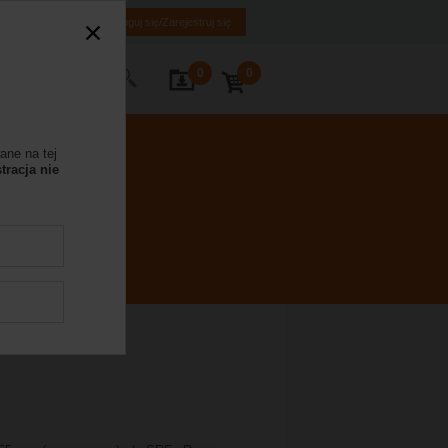
PL
EN
Zaloguj się/Zarejestruj się
0
0
Kontakt
ane na tej
tracja nie