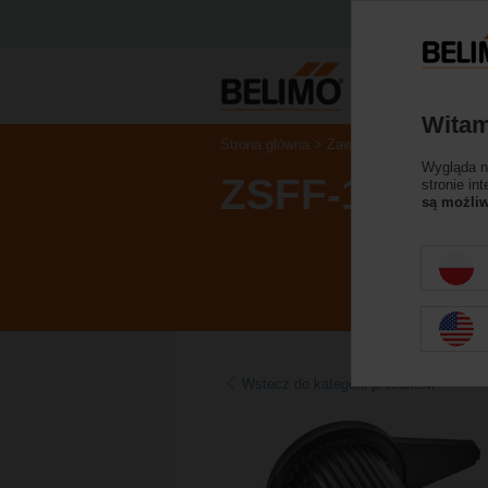
Witam
Strona główna
Zawory regulacyjne
Akc
Wygląda na
ZSFF-11
stronie in
są możliw
Wstecz do kategorii produktów