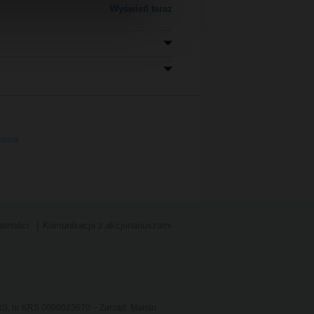
Wyświetl teraz
ania
atności
Komunikacja z akcjonariuszami
KRS, nr KRS 0000023670 – Zarząd: Marcin