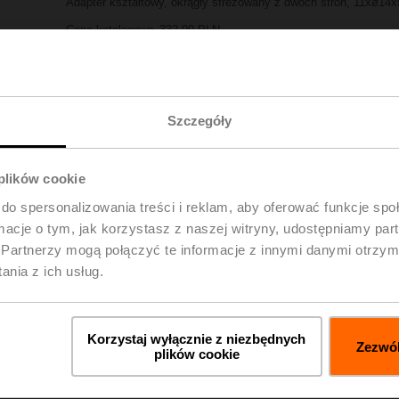
Adapter kształtowy, okrągły sfrezowany z dwóch stron, 11xø14x
Cena katalogowa
332,00 PLN
Dodaj do listy
Dodaj do koszyka
projektów
Udostępnij
Szczegóły
 plików cookie
do spersonalizowania treści i reklam, aby oferować funkcje sp
ormacje o tym, jak korzystasz z naszej witryny, udostępniamy p
Partnerzy mogą połączyć te informacje z innymi danymi otrzym
nia z ich usług.
pobrania
Szc
Korzystaj wyłącznie z niezbędnych
Zezwól
plików cookie