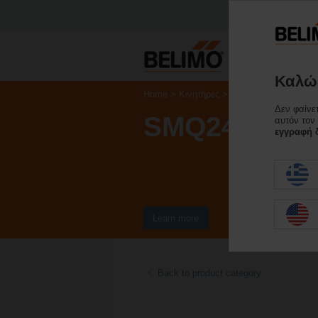
Καλώς
Home
Κινητήρες
Κινητήρες γρήγορης 
Δεν φαίνε
SMQ24G-SR
αυτόν τον
εγγραφή δ
Learn more
Back to product category