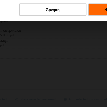
Άρνηση
Ν
4G-SR
| 1761 KB | pdf
Q..G..
y – SMQ24G-SR
29 KB | pdf
 SMQ..
 pdf
ected
Share selected via email
Add selected to download