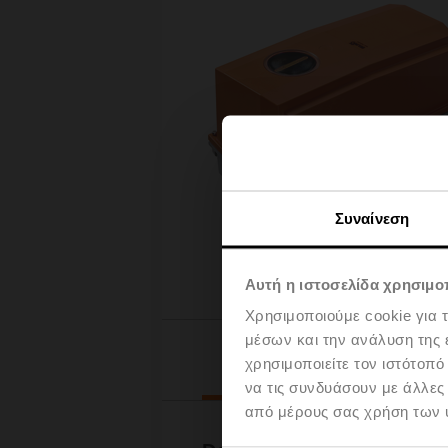
Συναίνεση
Αυτή η ιστοσελίδα χρησιμοπ
Χρησιμοποιούμε cookie για 
μέσων και την ανάλυση της
Downloads
χρησιμοποιείτε τον ιστότοπ
να τις συνδυάσουν με άλλες
από μέρους σας χρήση των 