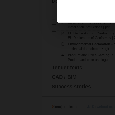
Documentation
Technical data sheet – SMQ2
Technical data sheet | English 
Installation instructions – SM
Installation instructions | pdf
EU Declaration of Conformit
EU Declaration of Conformity | 
Environmental Declaration –
Technical data sheet | English |
Product and Price Catalogue
Product and price catalogue
Tender texts
CAD / BIM
Success stories
0
item(s) selected
Download sel