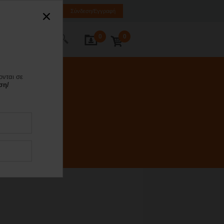
EL
EN
SQ
Σύνδεση/Εγγραφή
0
0
κοινωνία
ονται σε
ση/