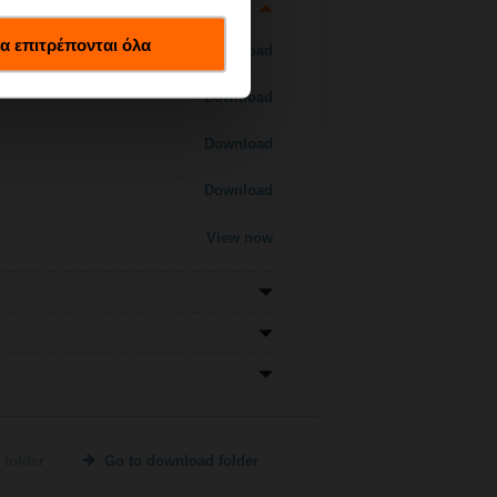
α επιτρέπονται όλα
Download
Download
Download
Download
View now
 folder
Go to download folder