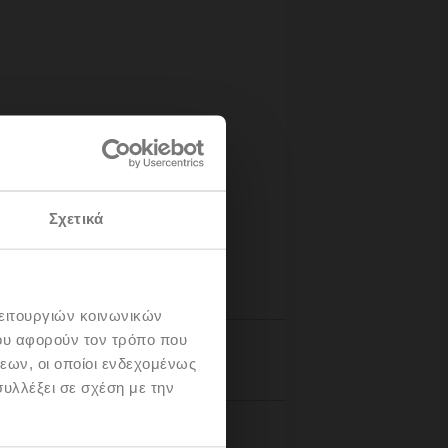
Σχετικά
λειτουργιών κοινωνικών
ου αφορούν τον τρόπο που
Details
εων, οι οποίοι ενδεχομένως
υλλέξει σε σχέση με την