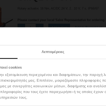
Rotary actuator, 16 Nm, AC/DC 24 V, 2...10 V, 7 s, IP66/67
Please contact your local Sales Representative for ordering.
Add to Project List
Add to Cart
Share
Λεπτομέρειες
οιεί cookies
την εξατομίκευση περιεχομένου και διαφημίσεων, την παροχή 
 επισκεψιμότητάς μας. Επιπλέον, μοιραζόμαστε πληροφορίες π
Accessories
ό μας με συνεργάτες κοινωνικών μέσων, διαφήμισης και αναλύσ
 πληροφορίες που τους έχετε παραχωρήσει ή τις οποίες έχουν σ
υπηρεσιών τους.