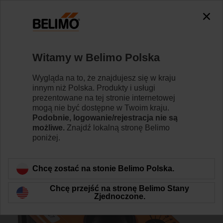
0
0
Strona główna
Siłowniki do przepustnic
Akcesoria
Witamy w Belimo Polska
SN2-C7
Wygląda na to, że znajdujesz się w kraju
innym niż Polska. Produkty i usługi
prezentowane na tej stronie internetowej
mogą nie być dostępne w Twoim kraju.
Podobnie, logowanie/rejestracja nie są
możliwe.
Znajdź lokalną stronę Belimo
Wstecz do kategorii produktów
poniżej.
Chcę zostać na stonie Belimo Polska.
Chcę przejść na stronę Belimo Stany
Zjednoczone.