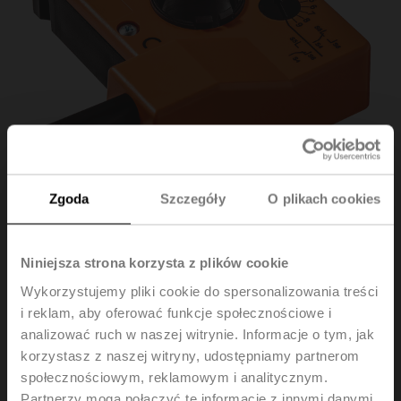
Zgoda
Szczegóły
O plikach cookies
SN2-C7
Niniejsza strona korzysta z plików cookie
Wykorzystujemy pliki cookie do spersonalizowania treści
Styk pomocniczy 2x SPDT
i reklam, aby oferować funkcje społecznościowe i
analizować ruch w naszej witrynie. Informacje o tym, jak
Do montażu jest potrzebna konsola ZSN-B lub ZSN-
korzystasz z naszej witryny, udostępniamy partnerom
BF.
społecznościowym, reklamowym i analitycznym.
Partnerzy mogą połączyć te informacje z innymi danymi