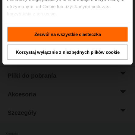
Cena katalogowa
446,00 PLN
otrzymanymi od Ciebie lub uzyskanymi podczas
Dodaj do
korzystania z ich usług.
koszyka
Dodaj do listy
projektów
Zezwól na wszystkie ciasteczka
Udostępnij
Korzystaj wyłącznie z niezbędnych plików cookie
Pliki do pobrania
Akcesoria
Szczegóły
Kontakt