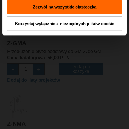
Dodaj do listy projektów
Zezwól na wszystkie ciasteczka
Korzystaj wyłącznie z niezbędnych plików cookie
Z-GMA
Przedłużenie płytki podstawy do GM..A do GM..
Cena katalogowa: 56,00 PLN
Dodaj do
koszyka
Dodaj do listy projektów
Z-NMA