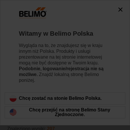
The exception is : javax.servlet.jsp.JspException: Problem
accessing the absolute URL
"https://www.belimo.com/pl/pl_PL/~mgnlArea=outdated~".
java.io.IOException: Server returned HTTP response code: 500
for URL:
Witamy w Belimo Polska
https://www.belimo.com/pl/pl_PL/~mgnlArea=outdated~
Wygląda na to, że znajdujesz się w kraju
Strona główna
Siłowniki do przepustnic
innym niż Polska. Produkty i usługi
prezentowane na tej stronie internetowej
Akcesoria
mogą nie być dostępne w Twoim kraju.
Podobnie, logowanie/rejestracja nie są
Belimo oferuje szeroką gamę elektrycznych i
możliwe.
Znajdź lokalną stronę Belimo
mechanicznych akcesoriów do siłowników przepustnic,
poniżej.
które ułatwiają instalację i zwiększają wydajność
instalacji HVAC.
Chcę zostać na stonie Belimo Polska.
Chcę przejść na stronę Belimo Stany
Filtruj według
Zjednoczone.
Znaleziono wyniki:
207