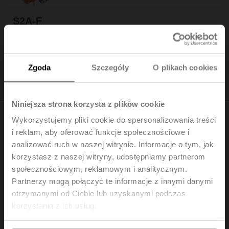
S2A-F
Styk pomocniczy 2x SPDT
Cena katalogowa: 670,00 PLN
Dodaj do
Zgoda
Szczegóły
O plikach cookies
koszyka
Dodaj do listy projektów
Niniejsza strona korzysta z plików cookie
Wykorzystujemy pliki cookie do spersonalizowania treści
i reklam, aby oferować funkcje społecznościowe i
analizować ruch w naszej witrynie. Informacje o tym, jak
korzystasz z naszej witryny, udostępniamy partnerom
S2A-H
społecznościowym, reklamowym i analitycznym.
Styk pomocniczy 2x SPDT nakładany
Partnerzy mogą połączyć te informacje z innymi danymi
Cena katalogowa: 670,00 PLN
otrzymanymi od Ciebie lub uzyskanymi podczas
Dodaj do
korzystania z ich usług.
koszyka