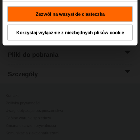
Dodaj do listy
projektów
Zezwól na wszystkie ciasteczka
Udostępnij
Korzystaj wyłącznie z niezbędnych plików cookie
Pliki do pobrania
Szczegóły
Kontakt
Polityka prywatności
Uwagi dotyczące bezpieczeństwa
Ogólne warunki sprzedaży
Zmiana ustawień prywatności
Komunikacja z akcjonariuszami