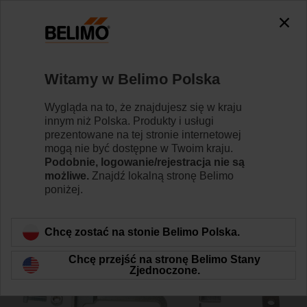
0
0
Strona główna
Siłowniki do przepustnic
Akcesoria
Witamy w Belimo Polska
ZG-AF
Wygląda na to, że znajdujesz się w kraju
innym niż Polska. Produkty i usługi
prezentowane na tej stronie internetowej
mogą nie być dostępne w Twoim kraju.
Podobnie, logowanie/rejestracja nie są
możliwe.
Znajdź lokalną stronę Belimo
Wstecz do kategorii produktów
poniżej.
Chcę zostać na stonie Belimo Polska.
Chcę przejść na stronę Belimo Stany
Zjednoczone.