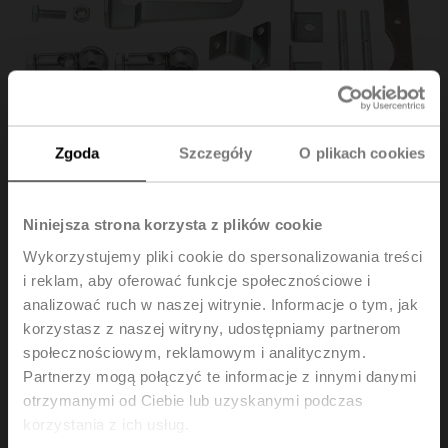
Zgoda
Szczegóły
O plikach cookies
Niniejsza strona korzysta z plików cookie
Wykorzystujemy pliki cookie do spersonalizowania treści
i reklam, aby oferować funkcje społecznościowe i
ZG-AF
analizować ruch w naszej witrynie. Informacje o tym, jak
korzystasz z naszej witryny, udostępniamy partnerom
Zestaw montażowy do łączenia z siłownikiem
społecznościowym, reklamowym i analitycznym.
Partnerzy mogą połączyć te informacje z innymi danymi
Cena katalogowa
343,00 PLN
otrzymanymi od Ciebie lub uzyskanymi podczas
Dodaj do
korzystania z ich usług.
koszyka