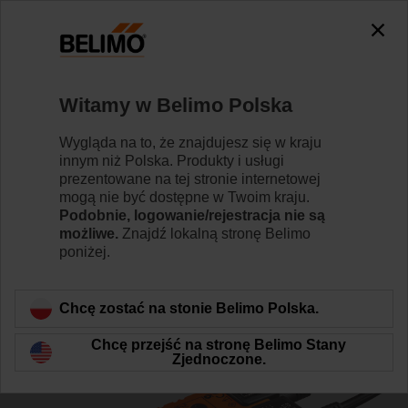
0
0
Strona główna
Siłowniki do przepustnic
Siłowniki bez f
Witamy w Belimo Polska
SM24A-S
Wygląda na to, że znajdujesz się w kraju
innym niż Polska. Produkty i usługi
prezentowane na tej stronie internetowej
mogą nie być dostępne w Twoim kraju.
Dowiedz się więcej
Podobnie, logowanie/rejestracja nie są
możliwe.
Znajdź lokalną stronę Belimo
poniżej.
Wstecz do kategorii produktów
Chcę zostać na stonie Belimo Polska.
Chcę przejść na stronę Belimo Stany
Zjednoczone.