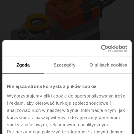
Zgoda
Szczegóły
O plikach cookies
Niniejsza strona korzysta z plików cookie
Wykorzystujemy pliki cookie do spersonalizowania treści
SM24A-S
i reklam, aby oferować funkcje społecznościowe i
analizować ruch w naszej witrynie. Informacje o tym, jak
Siłownik obrotowy, 20 Nm, AC/DC 24 V,
korzystasz z naszej witryny, udostępniamy partnerom
Zamknij/Otwórz, 3-punktowe, 150 s, 1x SPDT, IP54
społecznościowym, reklamowym i analitycznym.
Partnerzy mogą połączyć te informacje z innymi danymi