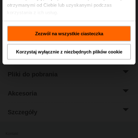
Cena katalogowa
1 297,00 PLN
otrzymanymi od Ciebie lub uzyskanymi podczas
Dodaj do
korzystania z ich usług.
koszyka
Dodaj do listy
projektów
Zezwól na wszystkie ciasteczka
Udostępnij
Korzystaj wyłącznie z niezbędnych plików cookie
Pliki do pobrania
Akcesoria
Szczegóły
Kontakt