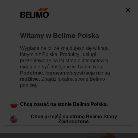
0
0
Strona główna
Siłowniki do przepustnic
Siłowniki do kl
Witamy w Belimo Polska
BE24
Wygląda na to, że znajdujesz się w kraju
innym niż Polska. Produkty i usługi
prezentowane na tej stronie internetowej
mogą nie być dostępne w Twoim kraju.
Dowiedz się więcej
Podobnie, logowanie/rejestracja nie są
możliwe.
Znajdź lokalną stronę Belimo
poniżej.
Wstecz do kategorii produktów
Chcę zostać na stonie Belimo Polska.
Chcę przejść na stronę Belimo Stany
Zjednoczone.