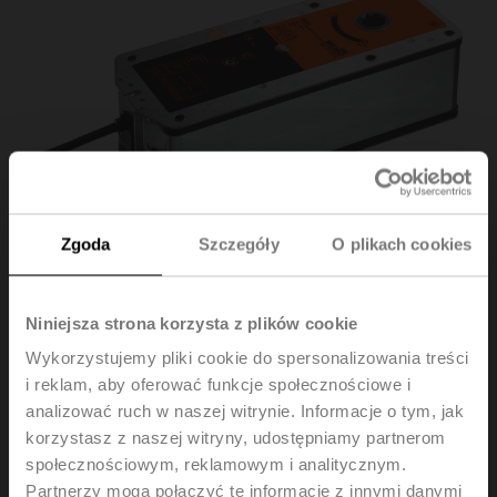
Zgoda
Szczegóły
O plikach cookies
Niniejsza strona korzysta z plików cookie
Wykorzystujemy pliki cookie do spersonalizowania treści
BE24
i reklam, aby oferować funkcje społecznościowe i
analizować ruch w naszej witrynie. Informacje o tym, jak
Siłownik do klap wentylacji pożarowej, 40 Nm,
korzystasz z naszej witryny, udostępniamy partnerom
AC/DC 24 V, Zamknij/Otwórz, 60 s, 2x SPDT,
społecznościowym, reklamowym i analitycznym.
Połączenie kształtowe 14x14 mm, IP54, Kabel
Partnerzy mogą połączyć te informacje z innymi danymi