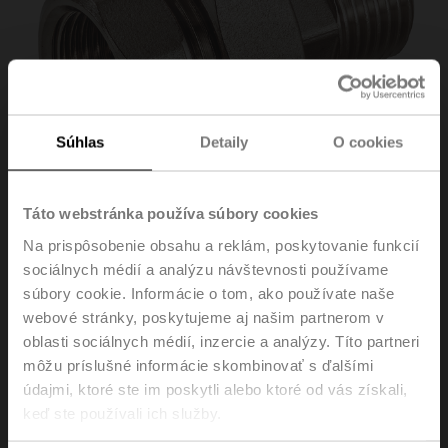
Súhlas
Detaily
O cookies
Táto webstránka používa súbory cookies
Na prispôsobenie obsahu a reklám, poskytovanie funkcií
sociálnych médií a analýzu návštevnosti používame
ZR2340
súbory cookie. Informácie o tom, ako používate naše
webové stránky, poskytujeme aj našim partnerom v
oblasti sociálnych médií, inzercie a analýzy. Títo partneri
Pipe connector for ball valve with internal thread, DN 40,
môžu príslušné informácie skombinovať s ďalšími
Rp 1 1/2", R 1 1/2"
údajmi, ktoré ste im poskytli alebo ktoré od vás získali,
List price
44,30 €
keď ste používali ich služby.
Add to Cart