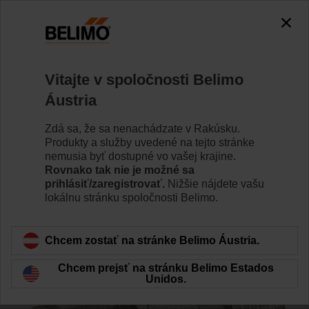
0
0
Home
Ventily
Príslušenstvo
Vitajte v spoločnosti Belimo
ZR2340
Áustria
Zdá sa, že sa nenachádzate v Rakúsku.
Produkty a služby uvedené na tejto stránke
nemusia byť dostupné vo vašej krajine.
Rovnako tak nie je možné sa
Back to product category
prihlásiť/zaregistrovať.
Nižšie nájdete vašu
lokálnu stránku spoločnosti Belimo.
Chcem zostať na stránke Belimo Áustria.
Chcem prejsť na stránku Belimo Estados
Unidos.