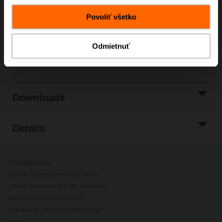
Povoliť všetko
Add to Project
List
Odmietnuť
Share
Downloads
Details
Kontaktujte nás
Zásady ochrany osobných údajov
Zmena nastavení ochrany súkromia
Bezpečnostné upozornenia
Všeobecné obchodné podmienky