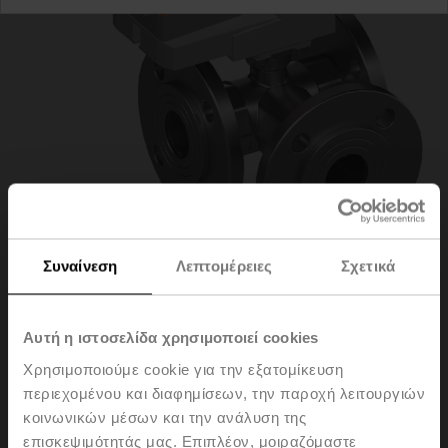
Συναίνεση
Λεπτομέρειες
Σχετικά
R7032R-B3+NR24A-
Αυτή η ιστοσελίδα χρησιμοποιεί cookies
Χρησιμοποιούμε cookie για την εξατομίκευση
MP
περιεχομένου και διαφημίσεων, την παροχή λειτουργιών
κοινωνικών μέσων και την ανάλυση της
επισκεψιμότητάς μας. Επιπλέον, μοιραζόμαστε
Changeover ball valve, 3-way, DN 32, Flange, PN 6, ps