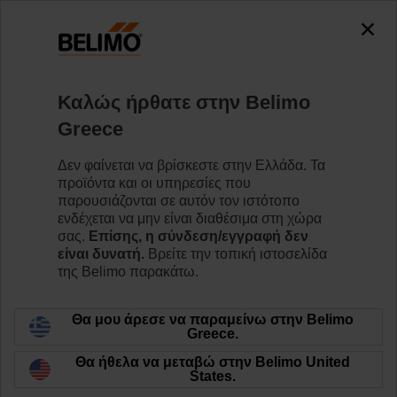
0
0
Home
Βαλβίδες
Σφαιρικές βαλβίδες
Καλώς ήρθατε στην Belimo
R7032R-B3+NR24A-MP
Greece
Δεν φαίνεται να βρίσκεστε στην Ελλάδα. Τα
προϊόντα και οι υπηρεσίες που
Learn more
παρουσιάζονται σε αυτόν τον ιστότοπο
ενδέχεται να μην είναι διαθέσιμα στη χώρα
σας.
Επίσης, η σύνδεση/εγγραφή δεν
είναι δυνατή.
Βρείτε την τοπική ιστοσελίδα
της Belimo παρακάτω.
Back to product category
Θα μου άρεσε να παραμείνω στην Belimo
Greece.
Θα ήθελα να μεταβώ στην Belimo United
States.