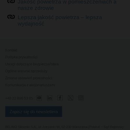
Jakość powietrza w pomieszczeniach a
nasze zdrowie
Lepsza jakość powietrza – lepsza
wydajność
Kontakt
Polityka prywatności
Uwagi dotyczące bezpieczeństwa
Ogólne warunki sprzedaży
Zmiana ustawień prywatności
Komunikacja z akcjonariuszami
+48 22 886 53 05
Zapisz się do newslettera
BELIMO Silowniki S.A., ul. Jutrzenki 98, 02-230 Warszawa (Polska) – Sąd Rejonowy