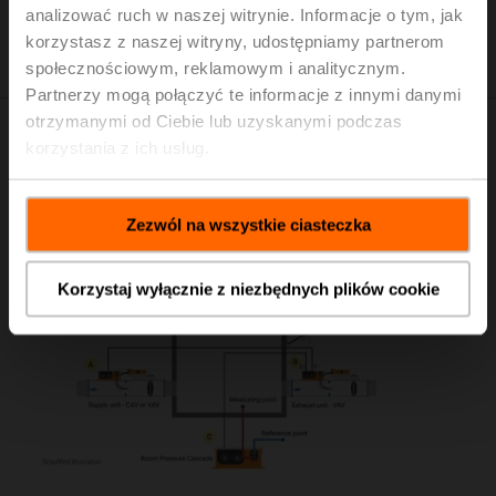
analizować ruch w naszej witrynie. Informacje o tym, jak
dostosować do bieżących wymagań związanych z
funkcjonowaniem szpitala.
korzystasz z naszej witryny, udostępniamy partnerom
społecznościowym, reklamowym i analitycznym.
Partnerzy mogą połączyć te informacje z innymi danymi
otrzymanymi od Ciebie lub uzyskanymi podczas
Regulacja kaskadowa ciśnienia i
korzystania z ich usług.
przepływu objętościowego w
Zezwól na wszystkie ciasteczka
pomieszczeniach
hermetycznych
Korzystaj wyłącznie z niezbędnych plików cookie