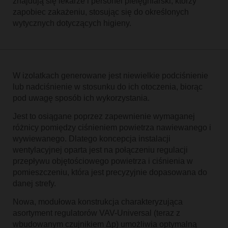
znajdują się lekarze i personel pielęgniarski, którzy
zapobiec zakażeniu, stosując się do określonych
wytycznych dotyczących higieny.
W izolatkach generowane jest niewielkie podciśnienie
lub nadciśnienie w stosunku do ich otoczenia, biorąc
pod uwagę sposób ich wykorzystania.
Jest to osiągane poprzez zapewnienie wymaganej
różnicy pomiędzy ciśnieniem powietrza nawiewanego i
wywiewanego. Dlatego koncepcja instalacji
wentylacyjnej oparta jest na połączeniu regulacji
przepływu objętościowego powietrza i ciśnienia w
pomieszczeniu, która jest precyzyjnie dopasowana do
danej strefy.
Nowa, modułowa konstrukcja charakteryzująca
asortyment regulatorów VAV-Universal (teraz z
wbudowanym czujnikiem Δp) umożliwia optymalną