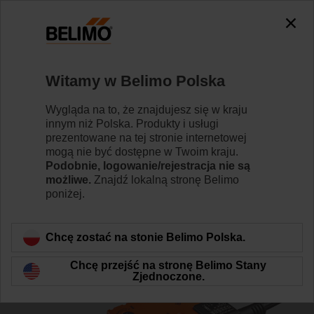
0
0
Strona główna
Siłowniki do przepustnic
Siłowniki bez f
Witamy w Belimo Polska
SM24A-SR
Wygląda na to, że znajdujesz się w kraju
innym niż Polska. Produkty i usługi
prezentowane na tej stronie internetowej
mogą nie być dostępne w Twoim kraju.
Dowiedz się więcej
Podobnie, logowanie/rejestracja nie są
możliwe.
Znajdź lokalną stronę Belimo
poniżej.
Wstecz do kategorii produktów
Chcę zostać na stonie Belimo Polska.
Chcę przejść na stronę Belimo Stany
Zjednoczone.