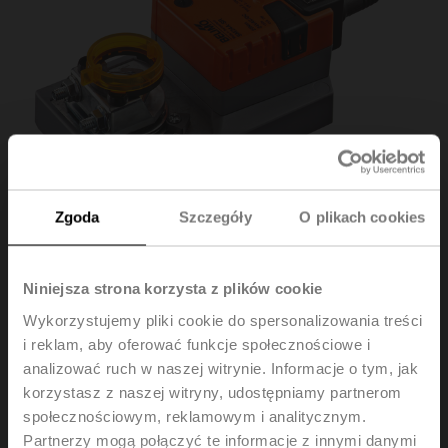
Zgoda
Szczegóły
O plikach cookies
Niniejsza strona korzysta z plików cookie
Wykorzystujemy pliki cookie do spersonalizowania treści
SM24A-SR
i reklam, aby oferować funkcje społecznościowe i
analizować ruch w naszej witrynie. Informacje o tym, jak
Siłownik obrotowy, 20 Nm, AC/DC 24 V, 2...10 V, 150 s,
korzystasz z naszej witryny, udostępniamy partnerom
IP54
społecznościowym, reklamowym i analitycznym.
Partnerzy mogą połączyć te informacje z innymi danymi