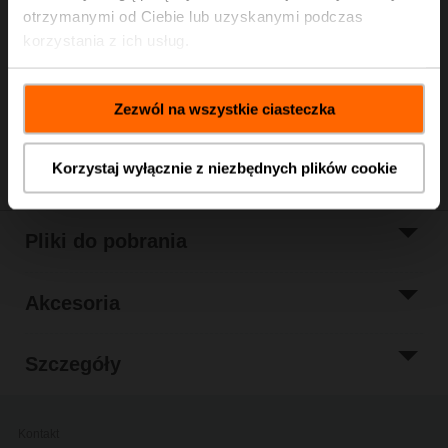
Cena katalogowa
1 436,00 PLN
otrzymanymi od Ciebie lub uzyskanymi podczas
Dodaj do
korzystania z ich usług.
koszyka
Dodaj do listy
projektów
Zezwól na wszystkie ciasteczka
Udostępnij
Korzystaj wyłącznie z niezbędnych plików cookie
Pliki do pobrania
Akcesoria
Szczegóły
Kontakt