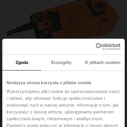
Zgoda
Szczegóły
O plikach cookies
Niniejsza strona korzysta z plików cookie
Wykorzystujemy pliki cookie do spersonalizowania treści
BEE230
i reklam, aby oferować funkcje społecznościowe i
analizować ruch w naszej witrynie. Informacje o tym, jak
Siłownik do klap wentylacji pożarowej, 25 Nm,
korzystasz z naszej witryny, udostępniamy partnerom
AC 230 V, Zamknij/Otwórz, 60 s, 2x SPDT, Połączenie
społecznościowym, reklamowym i analitycznym.
kształtowe 12x12 mm, IP54, Kabel
Partnerzy mogą połączyć te informacje z innymi danymi