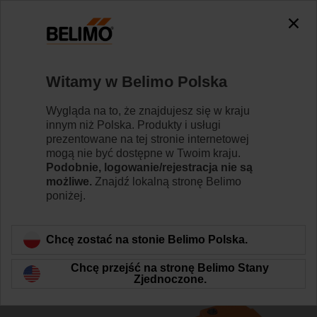
0
0
Strona główna
Siłowniki do przepustnic
Siłowniki do kl
Witamy w Belimo Polska
BEE230
Wygląda na to, że znajdujesz się w kraju
innym niż Polska. Produkty i usługi
prezentowane na tej stronie internetowej
mogą nie być dostępne w Twoim kraju.
Dowiedz się więcej
Podobnie, logowanie/rejestracja nie są
możliwe.
Znajdź lokalną stronę Belimo
poniżej.
Wstecz do kategorii produktów
Chcę zostać na stonie Belimo Polska.
Chcę przejść na stronę Belimo Stany
Zjednoczone.