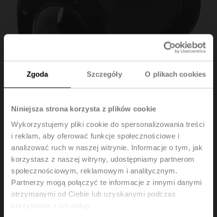
Zgoda
Szczegóły
O plikach cookies
Niniejsza strona korzysta z plików cookie
Wykorzystujemy pliki cookie do spersonalizowania treści
i reklam, aby oferować funkcje społecznościowe i
ZD7150
analizować ruch w naszej witrynie. Informacje o tym, jak
korzystasz z naszej witryny, udostępniamy partnerom
Element teowy do 3-drogowej klapy motylkowej DN 150
społecznościowym, reklamowym i analitycznym.
Partnerzy mogą połączyć te informacje z innymi danymi
Cena katalogowa
5 119,00 PLN
otrzymanymi od Ciebie lub uzyskanymi podczas
Dodaj do
korzystania z ich usług.
koszyka