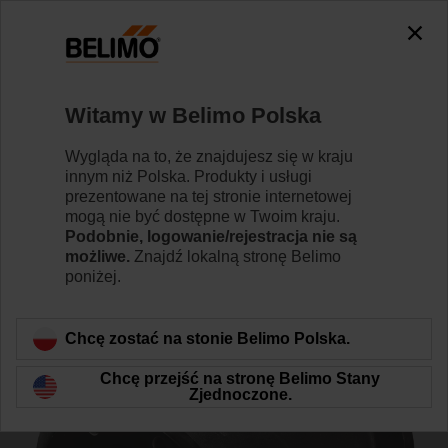
0
0
Strona główna
Zawory regulacyjne
Akcesoria
Witamy w Belimo Polska
ZD7150
Wygląda na to, że znajdujesz się w kraju
innym niż Polska. Produkty i usługi
prezentowane na tej stronie internetowej
mogą nie być dostępne w Twoim kraju.
Podobnie, logowanie/rejestracja nie są
możliwe.
Znajdź lokalną stronę Belimo
Wstecz do kategorii produktów
poniżej.
Chcę zostać na stonie Belimo Polska.
Chcę przejść na stronę Belimo Stany
Zjednoczone.