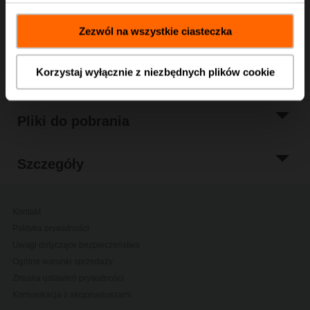
Dodaj do listy
projektów
Zezwól na wszystkie ciasteczka
Udostępnij
Korzystaj wyłącznie z niezbędnych plików cookie
Pliki do pobrania
Szczegóły
Kontakt
Polityka prywatności
Uwagi dotyczące bezpieczeństwa
Ogólne warunki sprzedaży
Zmiana ustawień prywatności
Komunikacja z akcjonariuszami