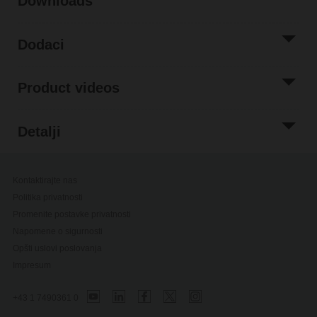
Downloads
Dodaci
Product videos
Detalji
Kontaktirajte nas
Politika privatnosti
Promenite postavke privatnosti
Napomene o sigurnosti
Opšti uslovi poslovanja
Impresum
+43 1 7490361 0