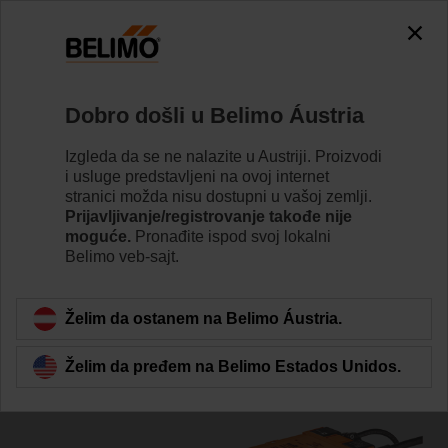
0
0
Početak
Ventili
Belimo Energy Valve™
Dobro došli u Belimo Áustria
EV015R2+BAC
Izgleda da se ne nalazite u Austriji. Proizvodi
i usluge predstavljeni na ovoj internet
stranici možda nisu dostupni u vašoj zemlji.
Prijavljivanje/registrovanje takođe nije
Learn more
moguće.
Pronađite ispod svoj lokalni
Belimo veb-sajt.
Back to product category
Želim da ostanem na Belimo Áustria.
Želim da pređem na Belimo Estados Unidos.