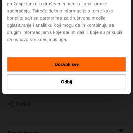
and external thread, Rp 1/2"G 3/4", PN 25, ps 1600 kPa,
pružanje funkcija društvenih medija i analiziranje
V'nom 0.42 l/s, Fluid temperature -10...120°C
saobraćaja. Takođe delimo informacije o tome kako
[14...248°F], Glycol monitoring
koristite sajt sa partnerima za društvene medije,
oglašavanje i analitiku koji mogu da ih kombinuju sa
For installation in pipes, we recommend the ZREV..F
drugim informacijama koje ste im dali ili koje su prikupili
accessory (pipe connector).
na osnovu korišćenja usluga.
For information on supplied parts and available
accessories, see data sheet.
Kataloška cena
1.440,00 €
Dozvoli sve
Add to Cart
Odbij
Add to Project
List
Podeli