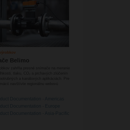
výrobkov
ače Belimo
obkov zahŕňa presné snímače na meranie
vlhkosti, tlaku, CO₂ a prchavých zlúčenín
potrubných a kanálových aplikáciách. Pre
rmácií navštívte regionálnu webovú
duct Documentation - Americas
duct Documentation - Europe
duct Documentation - Asia-Pacific