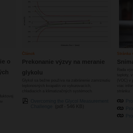
Článok
Stránka 
ie o
Prekonanie výzvy na meranie
Sním
Rada výr
ých
glykolu
teploty, 
Glykol sa bežne používa na zabránenie zamrznutiu
(VOC) v 
teplonosných kvapalín vo vykurovacích,
viac info
chladiacich a klimatizačných systémoch.
stránku:
duktovej
Overcoming the Glycol Measurement
Pro
ov
Challenge
(pdf - 546 KB)
Pro
Pro