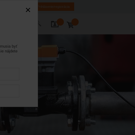
MK
HR
BA
Prihlásenie/registrácia
tujte nás
emusia byť
ie nájdete