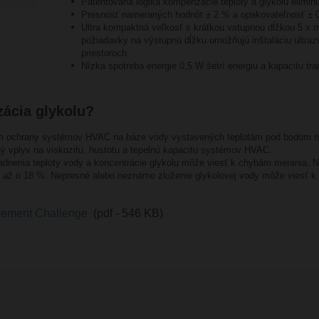
Patentovaná logika kompenzácie teploty a glykolu eliminu
Presnosť nameraných hodnôt ± 2 % a opakovateľnosť ± 0
Ultra kompaktná veľkosť s krátkou vstupnou dĺžkou 5 x m
požiadavky na výstupnú dĺžku umožňujú inštaláciu ultra
priestoroch.
Nízka spotreba energie 0,5 W šetrí energiu a kapacitu tra
zácia glykolu?
om ochrany systémov HVAC na báze vody vystavených teplotám pod bodom mra
ý vplyv na viskozitu, hustotu a tepelnú kapacitu systémov HVAC.
ľadnenia teploty vody a koncentrácie glykolu môže viesť k chybám merania. 
pla až o 18 %. Nepresné alebo neznáme zloženie glykolovej vody môže viesť
rement Challenge
(pdf - 546 KB)