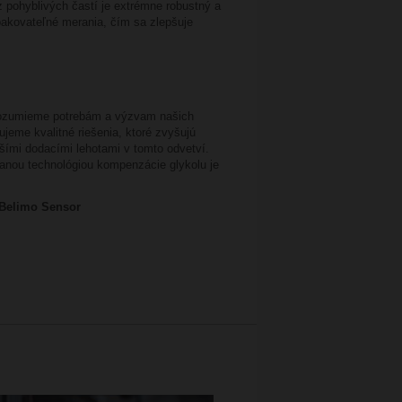
z pohyblivých častí je extrémne robustný a
opakovateľné merania, čím sa zlepšuje
 rozumieme potrebám a výzvam našich
jeme kvalitné riešenia, ktoré zvyšujú
jšími dodacími lehotami v tomto odvetví.
vanou technológiou kompenzácie glykolu je
 Belimo Sensor