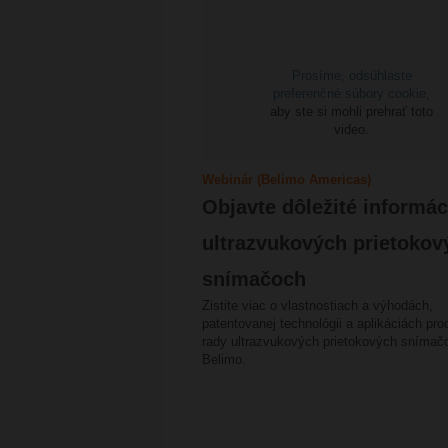
Prosíme,
odsúhlaste
preferenčné súbory cookie,
aby ste si mohli prehrať toto
video.
Webinár (Belimo Americas)
Objavte dôležité informác
ultrazvukových prietokov
snímačoch
Zistite viac o vlastnostiach a výhodách,
patentovanej technológii a aplikáciách pro
rady ultrazvukových prietokových snímač
Belimo.