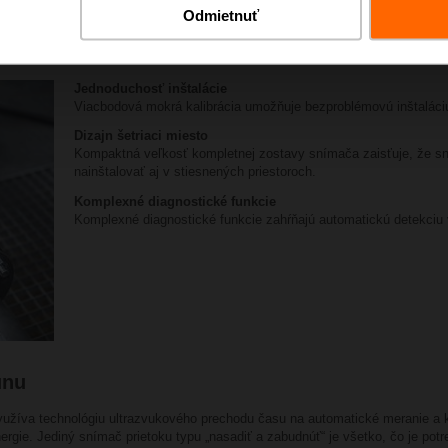
Odmietnuť
a uvedenia do prevádzky
Jednoduchosť inštalácie
Viacbodová mokrá kalibrácia umožňuje bezproblémovú inštaláciu
Dizajn šetriaci miesto
Kompaktná veľkosť kompletnej zostavy snímača zaisťuje, že s
nainštalovať aj v stiesnených priestoroch.
Komplexné diagnostické funkcie
Komplexné diagnostické funkcie zahŕňajú automatickú detekciu 
unu
yužíva technológiu ultrazvukového prechodu času na automatické meranie a 
rgie. Jediný snímač prietoku typu „nasadiť a zabudnúť“ je všetko, čo je po