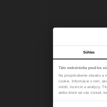
Pr
Súhlas
Táto webstránka používa sú
Na prispôsobenie obsahu a r
cookie. Informácie o tom, ak
médií, inzercie a analýzy. Tí
alebo ktoré od vás získali, ke