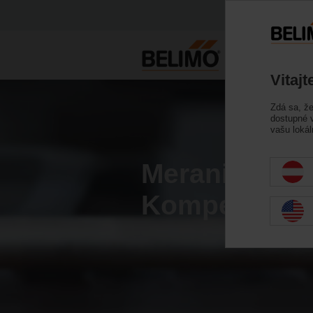
Vitaj
Zdá sa, ž
dostupné v
vašu lokál
Meranie prie
Kompenzácio