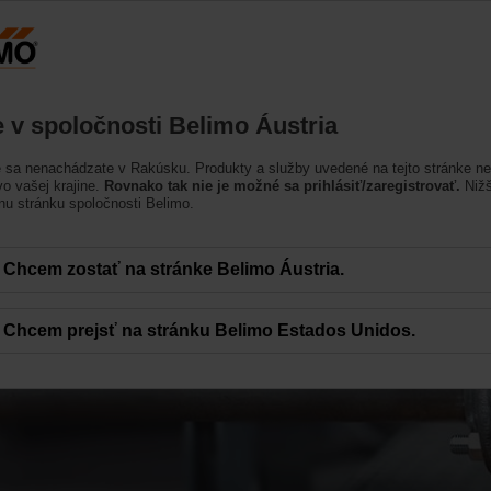
Rakúsko
DE
EN
HU
SL
SK
SR
Výrobky
Podpora
O nás
Kontak
te v spoločnosti Belimo Áustria
e sa nenachádzate v Rakúsku. Produkty a služby uvedené na tejto stránke n
o vašej krajine.
Rovnako tak nie je možné sa prihlásiť/zaregistrovať.
Nižš
nu stránku spoločnosti Belimo.
toku s
Chcem zostať na stránke Belimo Áustria.
u glykolu
Chcem prejsť na stránku Belimo Estados Unidos.