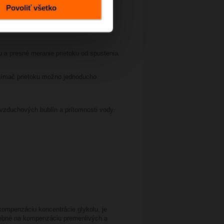
Povoliť všetko
 a presné meranie prietoku od spustenia.
nímač prietoku možno jednoducho
vzduchových bublín a prítomnosti vody.
kompenzáciu koncentrácie glykolu, je
trebné na kompenzáciu premenlivých a