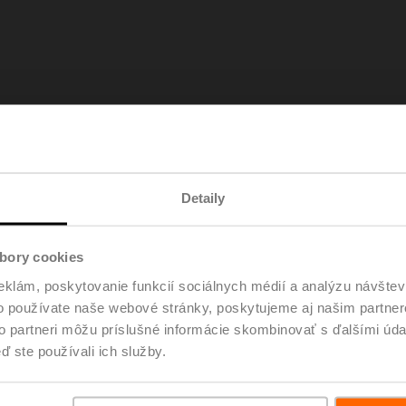
osíme,
odsúhlaste preferenčné súbory cookie,
aby ste si mohli prehrať toto vi
Detaily
bory cookies
eklám, poskytovanie funkcií sociálnych médií a analýzu návšte
o používate naše webové stránky, poskytujeme aj našim partner
to partneri môžu príslušné informácie skombinovať s ďalšími údaj
ď ste používali ich služby.