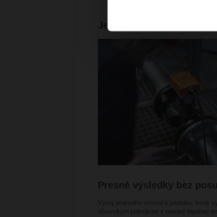
Jednoduchosť inštalácie 
Presné výsledky bez pos
Vývoj priameho snímača prietoku, ktorý v
obrovským pokrokom v meraní tepelnej ene