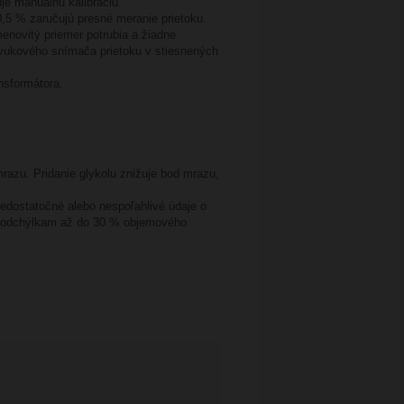
je manuálnu kalibráciu.
,5 % zaručujú presné meranie prietoku.
enovitý priemer potrubia a žiadne
zvukového snímača prietoku v stiesnených
nsformátora.
zu. Pridanie glykolu znižuje bod mrazu,
Nedostatočné alebo nespoľahlivé údaje o
 k odchýlkam až do 30 % objemového