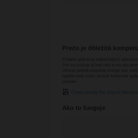
Prečo je dôležitá kompen
Pridanie glykolu je najbežnejším spôsob
čím sa zvyšuje aj bod varu a má významn
Určenie prietoku/tepelnej energie bez zoh
teplote vody môžu skresliť koeficient te
prietoku.
Overcoming the Glycol Measu
Ako to funguje