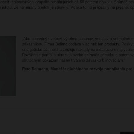
apacít teplonosných kvapalín obsahujúcich až 60 percent glykolu. Snímač be
e istotu, že nameraný prietok je správny. Vďaka tomu je ideálny na presné, 
„Ako popredný svetový výrobca pohonov, ventilov a snímačov
zákazníkov. Firma Belimo dodáva viac než len produkty. Poskytu
energetickú účinnosť a znižujú náklady na inštaláciu s najrýchle
Rozšírenie portfólia ultrazvukového snímača prietoku s patento
skutočným dôkazom nášho trvalého záväzku k inováciám."
Reto Raimann, Manažér globálneho rozvoja podnikania pre