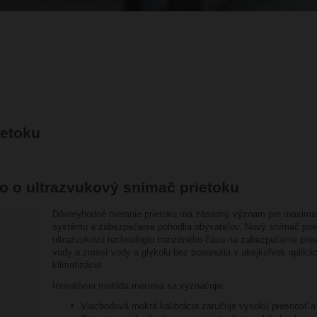
ietoku
io o ultrazvukový snímač prietoku
Dôveryhodné meranie prietoku má zásadný význam pre maximali
systému a zabezpečenie pohodlia obyvateľov. Nový snímač prie
ultrazvukovú technológiu tranzitného času na zabezpečenie pre
vody a zmesí vody a glykolu bez posunutia v akejkoľvek aplikácii
klimatizácie.
Inovatívna metóda merania sa vyznačuje:
Viacbodová mokrá kalibrácia zaručuje vysokú presnosť a