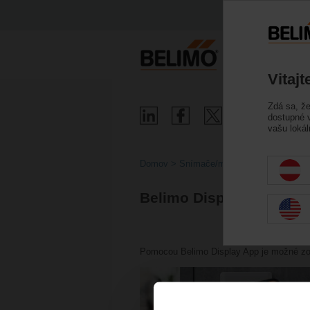
Vitaj
Zdá sa, ž
dostupné v
vašu lokál
Domov
Snímače/merače
Belimo Display App
Pomocou Belimo Display App je možné zob