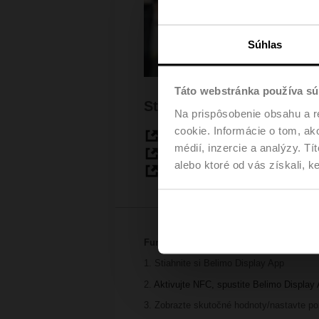
Súhlas
Táto webstránka používa sú
Stiahnutie Belimo Displa
Na prispôsobenie obsahu a r
cookie. Informácie o tom, ak
Google Play Store
médií, inzercie a analýzy. Tí
App Store
alebo ktoré od vás získali, ke
Baidu App Store (Belimo China
Funguje to takto:
1. Stiahnite si Belimo Display App
2.
Aktivujte NFC, spustite Belimo Display 
3. Zobrazte skutočné hodnoty/nastavte p