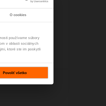
O cookies
vnosti používame súbory
om v oblasti sociálnych
mi, ktoré ste im poskytli
Povoliť všetko