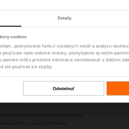
Detaily
bory cookies
y App
eklám, poskytovanie funkcií sociálnych médií a analýzu návšte
o používate naše webové stránky, poskytujeme aj našim partner
to partneri môžu príslušné informácie skombinovať s ďalšími údaj
ď ste používali ich služby.
: stiahnutie súboru APK)
Odmietnuť
App a pridržte váš smartfón pri vnútornej jednotke
ožadované hodnoty vnútorných jednotiek