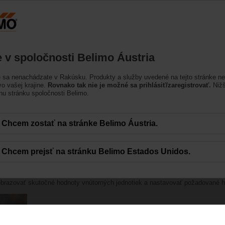
Rakúsko
DE
EN
HU
SL
SK
SR
Výrobky
Podpora
O nás
Kontak
te v spoločnosti Belimo Áustria
e sa nenachádzate v Rakúsku. Produkty a služby uvedené na tejto stránke n
o vašej krajine.
Rovnako tak nie je možné sa prihlásiť/zaregistrovať.
Nižš
nu stránku spoločnosti Belimo.
Chcem zostať na stránke Belimo Áustria.
Chcem prejsť na stránku Belimo Estados Unidos.
razovať skutočné hodnoty vnútorných jednotiek a nastavovať požadované h