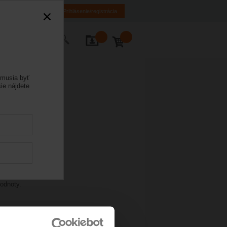
MK
HR
BA
Prihlásenie/registrácia
tujte nás
emusia byť
ie nájdete
odnoty.