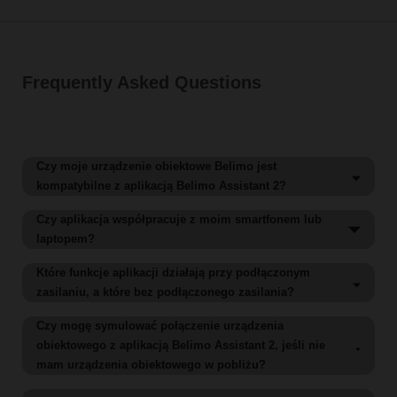
Frequently Asked Questions
Czy moje urządzenie obiektowe Belimo jest
kompatybilne z aplikacją Belimo Assistant 2?
Aplikacja Belimo Assistant 2 jest kompatybilna z
Czy aplikacja współpracuje z moim smartfonem lub
większością urządzeń Belimo, zarówno starszych, jak i
laptopem?
wyposażonych w interfejs NFC.
Aplikacja Belimo Assistant 2 współpracuje z
Które funkcje aplikacji działają przy podłączonym
W przypadku starszych produktów (wyprodukowanych
większością smartfonów i tabletów, a także komputerów
zasilaniu, a które bez podłączonego zasilania?
przed 2006 r.) i produktów specjalnych (np. BF-TopLine,
stacjonarnych/laptopów z systemem Windows.
Przy odłączonym zasilaniu są dostępne głownie funkcje
Czy mogę symulować połączenie urządzenia
VRP-M) występują ograniczenia.
Obsługiwane są następujące wersje systemów
dotyczące konfigurowania urządzenia, takie jak wybór
obiektowego z aplikacją Belimo Assistant 2, jeśli nie
operacyjnych Android, Apple iOS:
sygnałów nastawczych, wybór nastaw i konfiguracja
mam urządzenia obiektowego w pobliżu?
komunikacji.
System Android 10 lub nowszy