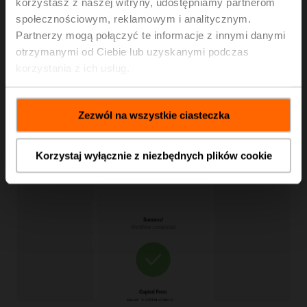
korzystasz z naszej witryny, udostępniamy partnerom
społecznościowym, reklamowym i analitycznym.
Partnerzy mogą połączyć te informacje z innymi danymi
otrzymanymi od Ciebie lub uzyskanymi podczas
Trend na żywo
korzystania z ich usług.
Ulepsz swoje procedury robocze dzięki ciągłemu
śledzeniu trendów na żywo, stosuj lokalne
przestawianie i udostępniaj wyniki współpracownikom.
Zezwól na wszystkie ciasteczka
Korzystaj wyłącznie z niezbędnych plików cookie