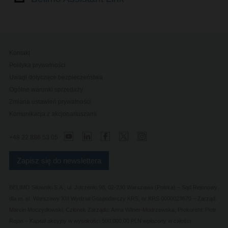
3
Trend na żywo
✖
✔
✔
Kopiowanie
1
(✔)
✔
✔
konfiguracji
Wyłączanie NFC
✖
✔
✔
Kontakt
Włączanie zasilania
Polityka prywatności
PoE (Power over
✔
✔
✔
Ethernet)
Uwagi dotyczące bezpieczeństwa
Ogólne warunki sprzedaży
Działania
Zmiana ustawień prywatności
Resetowanie
✖
✔
✔
Komunikacja z akcjonariuszami
konfiguracji
Restart urządzenia
✖
✔
✔
+48 22 886 53 05
Eksportowanie
1
(✔)
✔
✔
konfiguracji
Zapisz się do newslettera
Informacje ogólne
Informacje dotyczące
✔
✔
✔
BELIMO Silowniki S.A., ul. Jutrzenki 98, 02-230 Warszawa (Polska) – Sąd Rejonowy
obiektu
dla m. st. Warszawy XIII Wydział Gospodarczy KRS, nr KRS 0000023670 – Zarząd:
Informacje o produkcie
✔
✔
✔
Marcin Moczydłowski, Członek Zarządu: Anna Wilner-Modrzewska, Prokurent: Piotr
Elementy urządzenia
✖
✔
✔
Rojan – Kapitał akcyjny w wysokości 500.000,00 PLN wpłacony w całości.