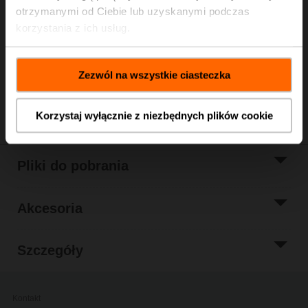
Cena katalogowa
465,00 PLN
otrzymanymi od Ciebie lub uzyskanymi podczas
Dodaj do
korzystania z ich usług.
koszyka
Dodaj do listy
projektów
Zezwól na wszystkie ciasteczka
Udostępnij
Korzystaj wyłącznie z niezbędnych plików cookie
Pliki do pobrania
Akcesoria
Szczegóły
Kontakt