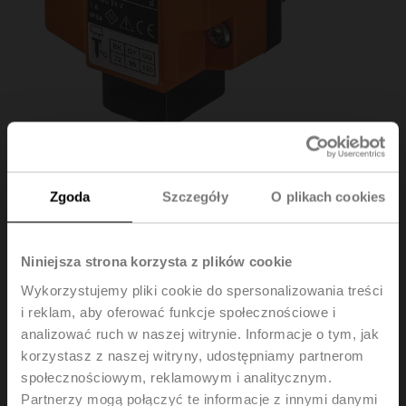
Zgoda
Szczegóły
O plikach cookies
BAT72
Niniejsza strona korzysta z plików cookie
Wykorzystujemy pliki cookie do spersonalizowania treści
i reklam, aby oferować funkcje społecznościowe i
Wyzwalacz termoelektryczny z przyciskiem testowym,
analizować ruch w naszej witrynie. Informacje o tym, jak
Temperatura wewnątrz kanału 72°C (kolor czarny),
Temperatura na zewnątrz kanału 72°C, Długość
korzystasz z naszej witryny, udostępniamy partnerom
sondy 65 mm
społecznościowym, reklamowym i analitycznym.
Partnerzy mogą połączyć te informacje z innymi danymi