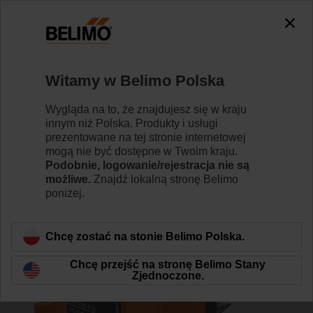
0
0
Strona główna
Siłowniki do przepustnic
Akcesoria
Witamy w Belimo Polska
BAT72
Wygląda na to, że znajdujesz się w kraju
innym niż Polska. Produkty i usługi
prezentowane na tej stronie internetowej
mogą nie być dostępne w Twoim kraju.
Podobnie, logowanie/rejestracja nie są
możliwe.
Znajdź lokalną stronę Belimo
Wstecz do kategorii produktów
poniżej.
Chcę zostać na stonie Belimo Polska.
Chcę przejść na stronę Belimo Stany
Zjednoczone.