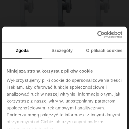
Zgoda
Szczegóły
O plikach cookies
Niniejsza strona korzysta z plików cookie
Wykorzystujemy pliki cookie do spersonalizowania treści
Z-ESCM
i reklam, aby oferować funkcje społecznościowe i
analizować ruch w naszej witrynie. Informacje o tym, jak
Zacisk ogranicznika, do CM.. / CH.. / CQ.. / CQK.. / KR..
korzystasz z naszej witryny, udostępniamy partnerom
/ UM..
społecznościowym, reklamowym i analitycznym.
Wielopak 20 szt.
Partnerzy mogą połączyć te informacje z innymi danymi
otrzymanymi od Ciebie lub uzyskanymi podczas
Cena katalogowa
120,00 PLN
korzystania z ich usług.