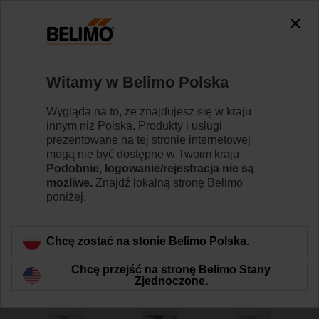
0
0
Strona główna
Siłowniki do przepustnic
Akcesoria
Witamy w Belimo Polska
Z-ESCM
Wygląda na to, że znajdujesz się w kraju
innym niż Polska. Produkty i usługi
prezentowane na tej stronie internetowej
mogą nie być dostępne w Twoim kraju.
Podobnie, logowanie/rejestracja nie są
możliwe.
Znajdź lokalną stronę Belimo
Wstecz do kategorii produktów
poniżej.
Chcę zostać na stonie Belimo Polska.
Chcę przejść na stronę Belimo Stany
Zjednoczone.