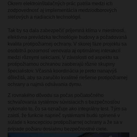
Okrem elektroinštalačných prác patrila medzi ich
zodpovednosť aj implementácia medziodborových
sieťových a riadiacich technológií.
Tak by sa dala zabezpečiť príjemná klíma v miestnosti,
efektívna prevádzka technológie budovy a požadovaná
kvalita protipožiarnej ochrany. V skorej fáze projektu sa
osobitná pozornosť venovala aj optimálnej interakcii
medzi rôznymi sekciami. V závislosti od aspektu sa
protipožiarnou ochranou zaoberajú rôzne skupiny
špecialistov. Včasná koordinácia je preto nanajvýš
dôležitá, aby sa zaručilo kvalitné riešenie protipožiarnej
ochrany a najmä odsávania dymu.
Z rovnakého dôvodu sa počas počiatočného
schvaľovania systémov súvisiacich s bezpečnosťou
vykonalo to, čo sa označuje ako integrálny test. Tým sa
zaistí, že funkcie naprieč systémami budú splnené v
súlade s koncepciou protipožiarnej ochrany a že sa v
prípade požiaru dosiahnu bezpečnostné ciele.