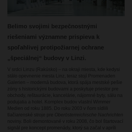
Belimo svojimi bezpečnostnými
riešeniami významne prispieva k
spoľahlivej protipožiarnej ochrane
„špeciálnej“ budovy v Linzi.
V srdci Linzu (Rakúsko) – na okraji miesta, kde kedysi
stálo opevnenie mesta Linz, teraz stojí Promenaden
Galerien – moderná budova, ktorá spája mestské pešie
zóny s historickými budovami a poskytuje priestor pre
obchody, reštaurácie, kancelárie, nájomné byty, sálu na
podujatia a hotel. Komplex budov vlastní Wimmer
Medien od roku 1885. Do roku 2003 v ňom sídlili
tlačiarenské stroje pre
Oberösterreichische Nachrichten
noviny. Boli demontované v roku 2008, čo bol štartovací
signál pre koncept promenády, ktorý sa začal v apríli