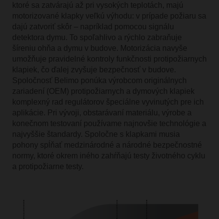
ktoré sa zatvárajú až pri vysokých teplotách, majú
motorizované klapky veľkú výhodu: v prípade požiaru sa
dajú zatvoriť skôr – napríklad pomocou signálu
detektora dymu. To spoľahlivo a rýchlo zabraňuje
šíreniu ohňa a dymu v budove. Motorizácia navyše
umožňuje pravidelné kontroly funkčnosti protipožiarnych
klapiek, čo ďalej zvyšuje bezpečnosť v budove.
Spoločnosť Belimo ponúka výrobcom originálnych
zariadení (OEM) protipožiarnych a dymových klapiek
komplexný rad regulátorov špeciálne vyvinutých pre ich
aplikácie. Pri vývoji, obstarávaní materiálu, výrobe a
konečnom testovaní používame najnovšie technológie a
najvyššie štandardy. Spoločne s klapkami musia
pohony spĺňať medzinárodné a národné bezpečnostné
normy, ktoré okrem iného zahŕňajú testy životného cyklu
a protipožiarne testy.