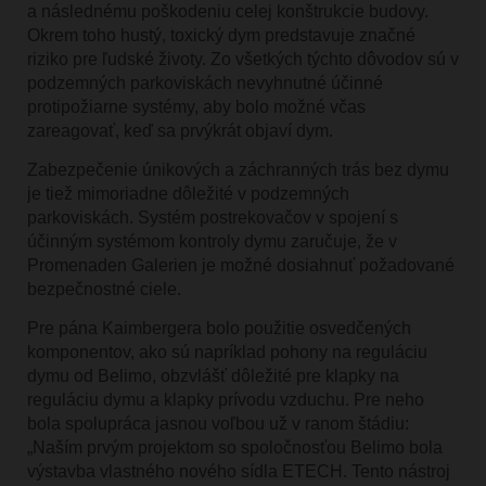
a následnému poškodeniu celej konštrukcie budovy.
Okrem toho hustý, toxický dym predstavuje značné
riziko pre ľudské životy. Zo všetkých týchto dôvodov sú v
podzemných parkoviskách nevyhnutné účinné
protipožiarne systémy, aby bolo možné včas
zareagovať, keď sa prvýkrát objaví dym.
Zabezpečenie únikových a záchranných trás bez dymu
je tiež mimoriadne dôležité v podzemných
parkoviskách. Systém postrekovačov v spojení s
účinným systémom kontroly dymu zaručuje, že v
Promenaden Galerien je možné dosiahnuť požadované
bezpečnostné ciele.
Pre pána Kaimbergera bolo použitie osvedčených
komponentov, ako sú napríklad pohony na reguláciu
dymu od Belimo, obzvlášť dôležité pre klapky na
reguláciu dymu a klapky prívodu vzduchu. Pre neho
bola spolupráca jasnou voľbou už v ranom štádiu:
„Naším prvým projektom so spoločnosťou Belimo bola
výstavba vlastného nového sídla ETECH. Tento nástroj