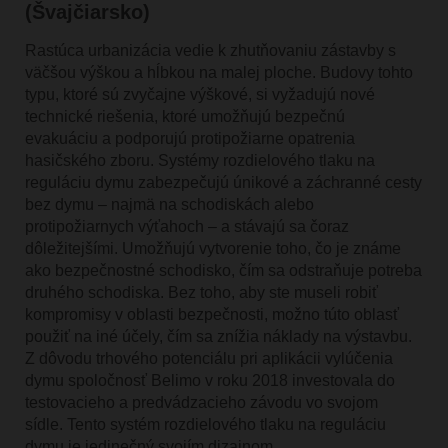
(Švajčiarsko)
Rastúca urbanizácia vedie k zhutňovaniu zástavby s
väčšou výškou a hĺbkou na malej ploche. Budovy tohto
typu, ktoré sú zvyčajne výškové, si vyžadujú nové
technické riešenia, ktoré umožňujú bezpečnú
evakuáciu a podporujú protipožiarne opatrenia
hasičského zboru. Systémy rozdielového tlaku na
reguláciu dymu zabezpečujú únikové a záchranné cesty
bez dymu – najmä na schodiskách alebo
protipožiarnych výťahoch – a stávajú sa čoraz
dôležitejšími. Umožňujú vytvorenie toho, čo je známe
ako bezpečnostné schodisko, čím sa odstraňuje potreba
druhého schodiska. Bez toho, aby ste museli robiť
kompromisy v oblasti bezpečnosti, možno túto oblasť
použiť na iné účely, čím sa znížia náklady na výstavbu.
Z dôvodu trhového potenciálu pri aplikácii vylúčenia
dymu spoločnosť Belimo v roku 2018 investovala do
testovacieho a predvádzacieho závodu vo svojom
sídle. Tento systém rozdielového tlaku na reguláciu
dymu je jedinečný svojím dizajnom.