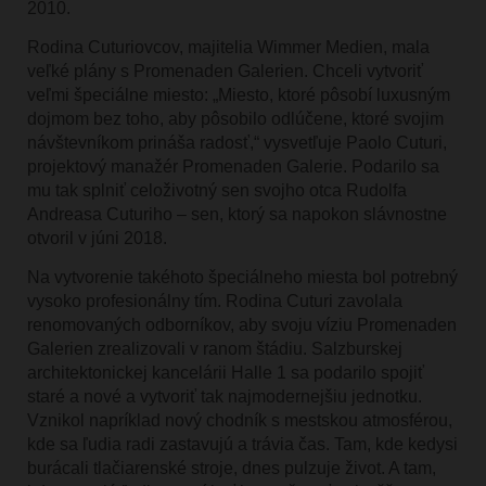
2010.
Rodina Cuturiovcov, majitelia Wimmer Medien, mala
veľké plány s Promenaden Galerien. Chceli vytvoriť
veľmi špeciálne miesto: „Miesto, ktoré pôsobí luxusným
dojmom bez toho, aby pôsobilo odlúčene, ktoré svojim
návštevníkom prináša radosť,“ vysvetľuje Paolo Cuturi,
projektový manažér Promenaden Galerie. Podarilo sa
mu tak splniť celoživotný sen svojho otca Rudolfa
Andreasa Cuturiho – sen, ktorý sa napokon slávnostne
otvoril v júni 2018.
Na vytvorenie takéhoto špeciálneho miesta bol potrebný
vysoko profesionálny tím. Rodina Cuturi zavolala
renomovaných odborníkov, aby svoju víziu Promenaden
Galerien zrealizovali v ranom štádiu. Salzburskej
architektonickej kancelárii Halle 1 sa podarilo spojiť
staré a nové a vytvoriť tak najmodernejšiu jednotku.
Vznikol napríklad nový chodník s mestskou atmosférou,
kde sa ľudia radi zastavujú a trávia čas. Tam, kde kedysi
burácali tlačiarenské stroje, dnes pulzuje život. A tam,