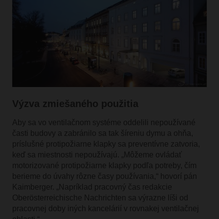
Výzva zmiešaného použitia
Aby sa vo ventilačnom systéme oddelili nepoužívané
časti budovy a zabránilo sa tak šíreniu dymu a ohňa,
príslušné protipožiarne klapky sa preventívne zatvoria,
keď sa miestnosti nepoužívajú. „Môžeme ovládať
motorizované protipožiarne klapky podľa potreby, čím
berieme do úvahy rôzne časy používania,“ hovorí pán
Kaimberger. „Napríklad pracovný čas redakcie
Oberösterreichische Nachrichten sa výrazne líši od
pracovnej doby iných kancelárií v rovnakej ventilačnej