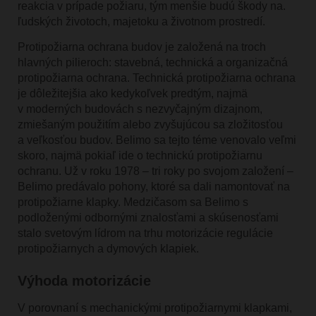
reakcia v prípade požiaru, tým menšie budú škody na.
ľudských životoch, majetoku a životnom prostredí.
Protipožiarna ochrana budov je založená na troch
hlavných pilieroch: stavebná, technická a organizačná
protipožiarna ochrana. Technická protipožiarna ochrana
je dôležitejšia ako kedykoľvek predtým, najmä
v moderných budovách s nezvyčajným dizajnom,
zmiešaným použitím alebo zvyšujúcou sa zložitosťou
a veľkosťou budov. Belimo sa tejto téme venovalo veľmi
skoro, najmä pokiaľ ide o technickú protipožiarnu
ochranu. Už v roku 1978 – tri roky po svojom založení –
Belimo predávalo pohony, ktoré sa dali namontovať na
protipožiarne klapky. Medzičasom sa Belimo s
podloženými odbornými znalosťami a skúsenosťami
stalo svetovým lídrom na trhu motorizácie regulácie
protipožiarnych a dymových klapiek.
Výhoda motorizácie
V porovnaní s mechanickými protipožiarnymi klapkami,