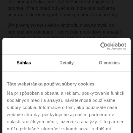
kde pracujú ľudia, musí byť bezpečnosť najvyššou
prioritou. Preto hneď od začiatku bola protipožiarna
ochrana ústredným problémom pri plánovaní budovy.
„Pri prenájme bytu alebo obchodu nikto nemyslí na
protipožiarnu ochranu,“ vysvetľuje projektový manažér
pán Cuturi. „Ako prevádzkovateľ a vlastník budovy je
však mimoriadne dôležité byť pripravený na prípad
požiaru.“
Súhlas
Detaily
O cookies
Táto webstránka používa súbory cookies
Na prispôsobenie obsahu a reklám, poskytovanie funkcií
sociálnych médií a analýzu návštevnosti používame
súbory cookie. Informácie o tom, ako používate naše
webové stránky, poskytujeme aj našim partnerom v
oblasti sociálnych médií, inzercie a analýzy. Títo partneri
môžu príslušné informácie skombinovať s ďalšími