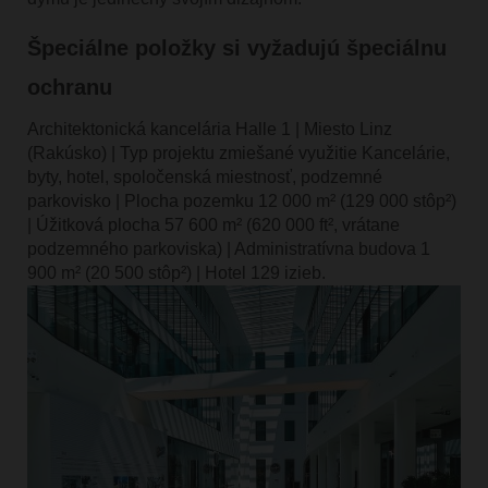
Špeciálne položky si vyžadujú špeciálnu
ochranu
Architektonická kancelária Halle 1 | Miesto Linz
(Rakúsko) | Typ projektu zmiešané využitie Kancelárie,
byty, hotel, spoločenská miestnosť, podzemné
parkovisko | Plocha pozemku 12 000 m² (129 000 stôp²)
| Úžitková plocha 57 600 m² (620 000 ft², vrátane
podzemného parkoviska) | Administratívna budova 1
900 m² (20 500 stôp²) | Hotel 129 izieb.