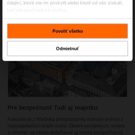
údajmi, ktoré ste im poskytli alebo ktoré od vás získali,
keď ste používali ich služby.
Povoliť všetko
Odmietnuť
Pre bezpečnosť ľudí aj majetku
Rakúsko je z hľadiska protipožiarnej ochrany jednou z
najvyspelejších krajín sveta. Okrem európskych noriem
a smerníc sa musia dodržiavať aj normy protipožiarnej