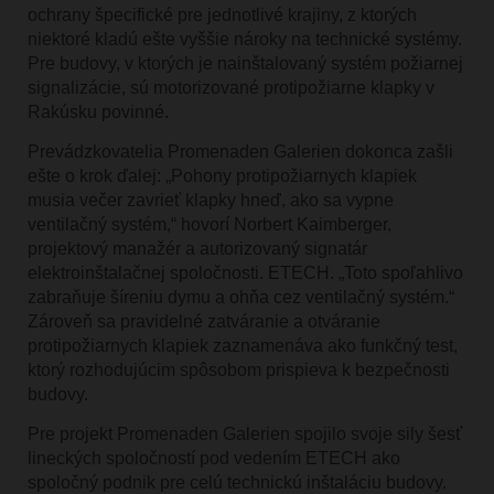
ochrany špecifické pre jednotlivé krajiny, z ktorých
niektoré kladú ešte vyššie nároky na technické systémy.
Pre budovy, v ktorých je nainštalovaný systém požiarnej
signalizácie, sú motorizované protipožiarne klapky v
Rakúsku povinné.
Prevádzkovatelia Promenaden Galerien dokonca zašli
ešte o krok ďalej: „Pohony protipožiarnych klapiek
musia večer zavrieť klapky hneď, ako sa vypne
ventilačný systém,“ hovorí Norbert Kaimberger,
projektový manažér a autorizovaný signatár
elektroinštalačnej spoločnosti. ETECH. „Toto spoľahlivo
zabraňuje šíreniu dymu a ohňa cez ventilačný systém.“
Zároveň sa pravidelné zatváranie a otváranie
protipožiarnych klapiek zaznamenáva ako funkčný test,
ktorý rozhodujúcim spôsobom prispieva k bezpečnosti
budovy.
Pre projekt Promenaden Galerien spojilo svoje sily šesť
lineckých spoločností pod vedením ETECH ako
spoločný podnik pre celú technickú inštaláciu budovy.