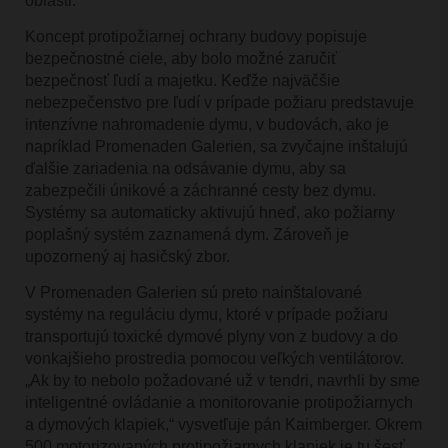
oblasti.“
Koncept protipožiarnej ochrany budovy popisuje
bezpečnostné ciele, aby bolo možné zaručiť
bezpečnosť ľudí a majetku. Keďže najväčšie
nebezpečenstvo pre ľudí v prípade požiaru predstavuje
intenzívne nahromadenie dymu, v budovách, ako je
napríklad Promenaden Galerien, sa zvyčajne inštalujú
ďalšie zariadenia na odsávanie dymu, aby sa
zabezpečili únikové a záchranné cesty bez dymu.
Systémy sa automaticky aktivujú hneď, ako požiarny
poplašný systém zaznamená dym. Zároveň je
upozornený aj hasičský zbor.
V Promenaden Galerien sú preto nainštalované
systémy na reguláciu dymu, ktoré v prípade požiaru
transportujú toxické dymové plyny von z budovy a do
vonkajšieho prostredia pomocou veľkých ventilátorov.
„Ak by to nebolo požadované už v tendri, navrhli by sme
inteligentné ovládanie a monitorovanie protipožiarnych
a dymových klapiek,“ vysvetľuje pán Kaimberger. Okrem
500 motorizovaných protipožiarnych klapiek je tu šesť