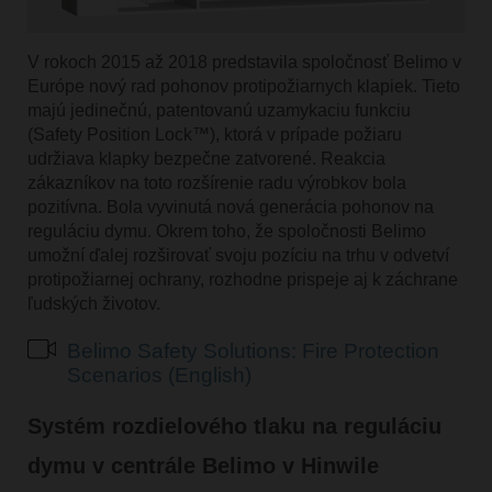
V rokoch 2015 až 2018 predstavila spoločnosť Belimo v
Európe nový rad pohonov protipožiarnych klapiek. Tieto
majú jedinečnú, patentovanú uzamykaciu funkciu
(Safety Position Lock™), ktorá v prípade požiaru
udržiava klapky bezpečne zatvorené. Reakcia
zákazníkov na toto rozšírenie radu výrobkov bola
pozitívna. Bola vyvinutá nová generácia pohonov na
reguláciu dymu. Okrem toho, že spoločnosti Belimo
umožní ďalej rozširovať svoju pozíciu na trhu v odvetví
protipožiarnej ochrany, rozhodne prispeje aj k záchrane
ľudských životov.
Belimo Safety Solutions: Fire Protection
Scenarios (English)
Systém rozdielového tlaku na reguláciu
dymu v centrále Belimo v Hinwile