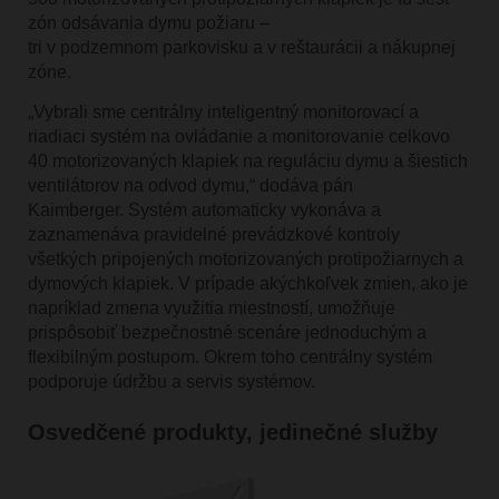
zón odsávania dymu požiaru –
tri v podzemnom parkovisku a v reštaurácii a nákupnej
zóne.
„Vybrali sme centrálny inteligentný monitorovací a
riadiaci systém na ovládanie a monitorovanie celkovo
40 motorizovaných klapiek na reguláciu dymu a šiestich
ventilátorov na odvod dymu,“ dodáva pán
Kaimberger. Systém automaticky vykonáva a
zaznamenáva pravidelné prevádzkové kontroly
všetkých pripojených motorizovaných protipožiarnych a
dymových klapiek. V prípade akýchkoľvek zmien, ako je
napríklad zmena využitia miestností, umožňuje
prispôsobiť bezpečnostné scenáre jednoduchým a
flexibilným postupom. Okrem toho centrálny systém
podporuje údržbu a servis systémov.
Osvedčené produkty, jedinečné služby