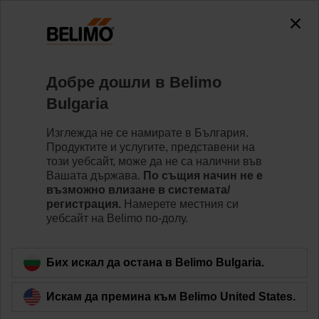
0
0
Home
Изп. механизми
Изп. механизми за вентили
Добре дошли в Belimo
EV24A-SR-TPC
Bulgaria
Изглежда не се намирате в България.
Продуктите и услугите, представени на
Learn more
този уебсайт, може да не са налични във
Вашата държава.
По същия начин не е
възможно влизане в системата/
регистрация.
Намерете местния си
уебсайт на Belimo по-долу.
Back to product category
Бих искал да остана в Belimo Bulgaria.
Искам да премина към Belimo United States.