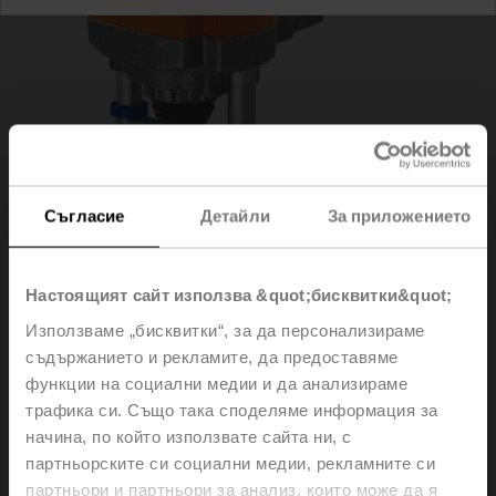
Съгласие
Детайли
За приложението
Настоящият сайт използва &quot;бисквитки&quot;
Използваме „бисквитки“, за да персонализираме
съдържанието и рекламите, да предоставяме
EV24A-SR-TPC
функции на социални медии и да анализираме
трафика си. Също така споделяме информация за
Globe valve actuator, 2500 N, AC/DC 24 V, 2...10 V,
начина, по който използвате сайта ни, с
150 s, Stroke 40 mm, IP54, Terminals with cable
партньорските си социални медии, рекламните си
партньори и партньори за анализ, които може да я