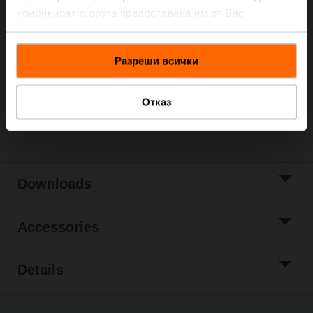
Please contact your local Sales Representative for
комбинират с друга предоставена им от Вас
ordering.
информация или с такава, която са събрали от
Add to Cart
ползването от Ваша страна на услугите им.
Разреши всички
Add to Project
List
Отказ
Share
Downloads
Accessories
Details