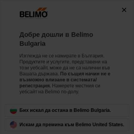
0
0
Home
Сензори/Измервателни уреди
Принадлежност
Добре дошли в Belimo
A-22G-A01.1
Bulgaria
Изглежда не се намирате в България.
Продуктите и услугите, представени на
този уебсайт, може да не са налични във
Вашата държава.
По същия начин не е
Back to product category
възможно влизане в системата/
регистрация.
Намерете местния си
уебсайт на Belimo по-долу.
Бих искал да остана в Belimo Bulgaria.
Искам да премина към Belimo United States.