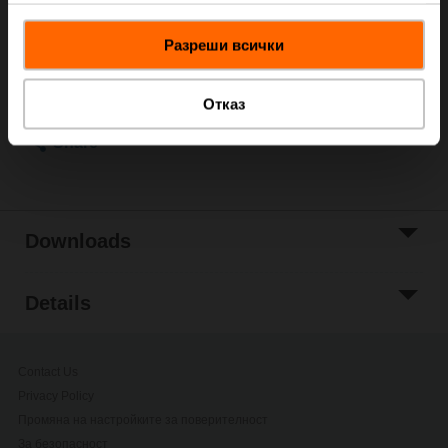
ordering.
ползването от Ваша страна на услугите им.
Add to Cart
Разреши всички
Add to Project
List
Отказ
Share
Downloads
Details
Contact Us
Privacy Policy
Промяна на настройките за поверителност
За безопасност