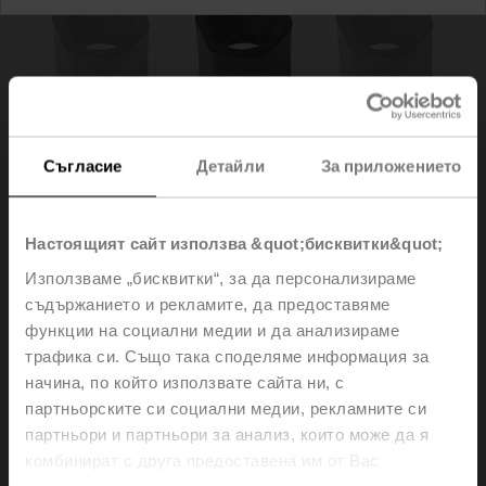
Съгласие
Детайли
За приложението
Настоящият сайт използва &quot;бисквитки&quot;
Използваме „бисквитки“, за да персонализираме
съдържанието и рекламите, да предоставяме
A-22G-A01.1
функции на социални медии и да анализираме
трафика си. Също така споделяме информация за
Connection adapter flex conduit, M20x1.5, for cable
начина, по който използвате сайта ни, с
gland 1x 6 mm
партньорските си социални медии, рекламните си
Multipack 10 pcs.
партньори и партньори за анализ, които може да я
комбинират с друга предоставена им от Вас
Please contact your local Sales Representative for
информация или с такава, която са събрали от