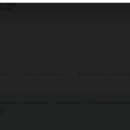
nd meters
MB | pdf
ected
Share selected via email
Add selected to download
стройките за поверителност
За безопасност
Общи търговски услов