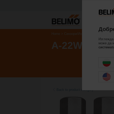
Добре
Home
Сензори/Измервателни уреди
Изглежда 
A-22WP-A06
може да 
системат
Back to product category