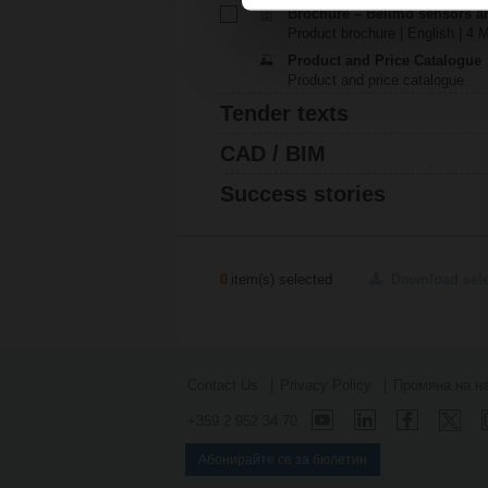
Brochure – Belimo sensors a
Product brochure | English | 4 
Product and Price Catalogue
Product and price catalogue
Tender texts
CAD / BIM
Success stories
0
item(s) selected
Download sel
Contact Us
Privacy Policy
Промяна на на
+359 2 952 34 70
Абонирайте се за бюлетин