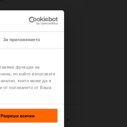
pcs.
За приложението
ставяме функции на
чина, по който използвате
 анализ, които може да я
и от ползването от Ваша
tails
Разреши всички