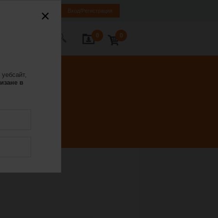
ия
BG
EN
Вход/Регистрация
0
0
се с нас
 уебсайт,
изане в