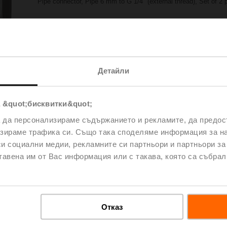
Pipe connector, Pipe 6 mm to G 1/4" (external thread), Set of 2 
Please contact your local Sales Representative for ordering.
Add to Project List
Add to Cart
Share
Детайли
 &quot;бисквитки&quot;
а да персонализираме съдържанието и рекламите, да предо
зираме трафика си. Също така споделяме информация за на
си социални медии, рекламните си партньори и партньори за
тавена им от Вас информация или с такава, която са събрал
oads
De
Отказ