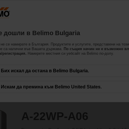
Българ
Продукти
Поддръжка
За нас
Свържете 
 дошли в Belimo Bulgaria
Принадлежности
не се намирате в България. Продуктите и услугите, представени на този
не са налични във Вашата държава.
По същия начин не е възможно вл
а/регистрация.
Намерете местния си уебсайт на Belimo по-долу.
Бих искал да остана в Belimo Bulgaria.
Искам да премина към Belimo United States.
A-22WP-A06