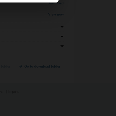
Download
View now
 folder
Go to download folder
ия
Imprint