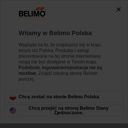
The exception is : javax.servlet.jsp.JspException: Problem
accessing the absolute URL
"https://www.belimo.com/pl/pl_PL/~mgnlArea=outdated~".
java.io.IOException: Server returned HTTP response code: 500
for URL:
Witamy w Belimo Polska
https://www.belimo.com/pl/pl_PL/~mgnlArea=outdated~
Wygląda na to, że znajdujesz się w kraju
Strona główna
Siłowniki do przepustnic
Siłowniki do kl
innym niż Polska. Produkty i usługi
prezentowane na tej stronie internetowej
BE24
mogą nie być dostępne w Twoim kraju.
Podobnie, logowanie/rejestracja nie są
możliwe.
Znajdź lokalną stronę Belimo
poniżej.
Dowiedz się więcej
Chcę zostać na stonie Belimo Polska.
Chcę przejść na stronę Belimo Stany
Zjednoczone.
Wstecz do kategorii produktów