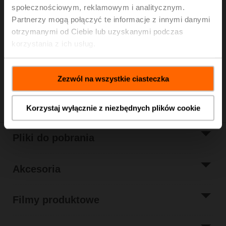
społecznościowym, reklamowym i analitycznym.
Siłownik do klap wentylacji pożarowej, 40 Nm,
Partnerzy mogą połączyć te informacje z innymi danymi
AC/DC 24 V, Zamknij/Otwórz, 60 s, 2x SPDT,
otrzymanymi od Ciebie lub uzyskanymi podczas
Połączenie kształtowe 14x14 mm, IP54, Kabel
korzystania z ich usług.
Dostępny tylko za pośrednictwem producentów klap
wentylacji pożarowej
Zezwól na wszystkie ciasteczka
Udostępnij
Korzystaj wyłącznie z niezbędnych plików cookie
Pliki do pobrania
Akcesoria
Filmy produktowe