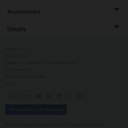
Accessories
Details
Contact Us
Privacy Policy
Промяна на настройките за поверителност
За безопасност
Общи търговски условия
Imprint
+359 2 952 34 70
Абонирайте се за бюлетин
BELIMO Holding AG, Brunnenbachstrasse 1, 8340 Hinwil (Switzerland)