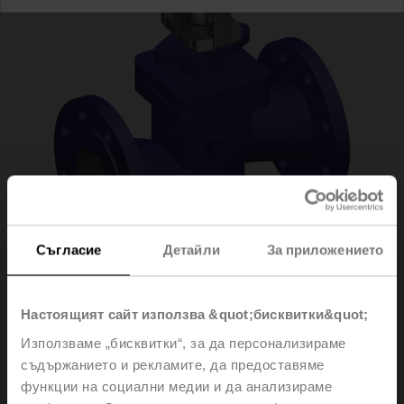
Съгласие
Детайли
За приложението
H6065X58-
Настоящият сайт използва &quot;бисквитки&quot;
Използваме „бисквитки“, за да персонализираме
SP2+NV24A-MP-TPC
съдържанието и рекламите, да предоставяме
функции на социални медии и да анализираме
Globe valve (partially pressure-balanced), 2-way,