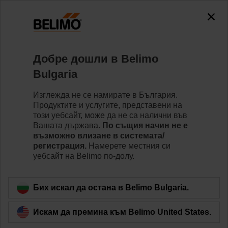
0
0
Home
Вентили
Седлови вентили
Добре дошли в Belimo
H6065X58-SP2+NV24A-MP-TPC
Bulgaria
Изглежда не се намирате в България.
Продуктите и услугите, представени на
Learn more
този уебсайт, може да не са налични във
Вашата държава.
По същия начин не е
възможно влизане в системата/
регистрация.
Намерете местния си
уебсайт на Belimo по-долу.
Back to product category
Бих искал да остана в Belimo Bulgaria.
Искам да премина към Belimo United States.