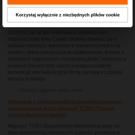
Energooszczędne zapewnianie jakości powietrza w
Korzystaj wyłącznie z niezbędnych plików cookie
pomieszczeniach - zorganizowane przez firmy
Camfil i Belimo
Uczestnicząc w tym webinarium, prowadzonym
wspólnie przez firmy Camfil i Belimo, dowiesz się o
wpływie zdrowych warunków w pomieszczeniach na
komfort i dobre samopoczucie użytkowników. A także o
sposobach zapewniania doskonałej jakość powietrza w
pomieszczeniach przy użyciu energooszczędnej
technologii oferowanej przez firmy zajmujące czołową
pozycję w branży.
Obejrzyj nagrane webinarium
Informacje o jakości powietrza w pomieszczeniach -
zorganizowane przez magazyn TCBU (Thermal
Control Business Update)
Magazyn TCBU zorganizował interaktywną sesję na
żywo poświęconą informacjom o jakości powietrza w