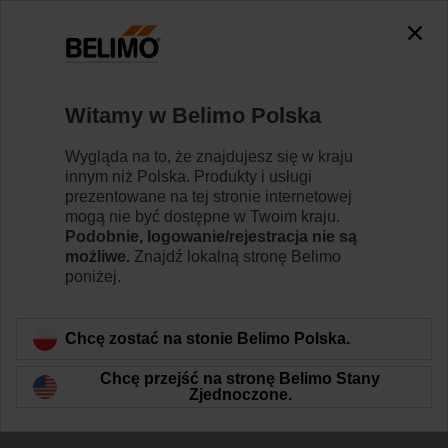
Witamy w Belimo Polska
Szkolenia i webinaria
Wygląda na to, że znajdujesz się w kraju
innym niż Polska. Produkty i usługi
dotyczące jakości
prezentowane na tej stronie internetowej
mogą nie być dostępne w Twoim kraju.
powietrza w
Podobnie, logowanie/rejestracja nie są
możliwe.
Znajdź lokalną stronę Belimo
pomieszczeniach
poniżej.
Chcę zostać na stonie Belimo Polska.
Chcę przejść na stronę Belimo Stany
Zjednoczone.