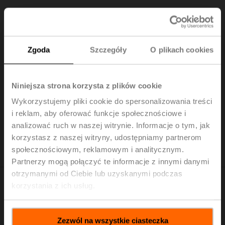
Zgoda
Szczegóły
O plikach cookies
Pomiar i regulacja przepływu powietrza -
przegląd i metody poprawy IAQ
Niniejsza strona korzysta z plików cookie
Podczas tego webinarium omawiamy właściwości
Wykorzystujemy pliki cookie do spersonalizowania treści
czujników Belimo, ich zastosowania związane z
i reklam, aby oferować funkcje społecznościowe i
regulacją ciśnienia i przepływu, a także wykorzystanie
analizować ruch w naszej witrynie. Informacje o tym, jak
tych metod w celu podwyższenia jakości powietrza w
korzystasz z naszej witryny, udostępniamy partnerom
pomieszczeniach.
społecznościowym, reklamowym i analitycznym.
Partnerzy mogą połączyć te informacje z innymi danymi
otrzymanymi od Ciebie lub uzyskanymi podczas
korzystania z ich usług.
Seminaria internetowe na temat higieny
powietrza w pomieszczeniach
Zezwól na wszystkie ciasteczka