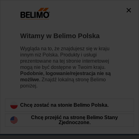
The exception is : javax.servlet.jsp.JspException: Problem
accessing the absolute URL
"https://www.belimo.com/pl/pl_PL/~mgnlArea=outdated~".
java.io.IOException: Server returned HTTP response code: 500
for URL:
Witamy w Belimo Polska
https://www.belimo.com/pl/pl_PL/~mgnlArea=outdated~
Wygląda na to, że znajdujesz się w kraju
Strona główna
RetroFIT+
innym niż Polska. Produkty i usługi
prezentowane na tej stronie internetowej
Siłowniki do klap motylkowych
mogą nie być dostępne w Twoim kraju.
Podobnie, logowanie/rejestracja nie są
Belimo RetroFIT+ to uniwersalny asortyment siłowników
możliwe.
Znajdź lokalną stronę Belimo
do zaworów przeznaczony do modernizowania
poniżej.
istniejących instalacji z klapami motylkowymi.
Dowiedz się więcej
Chcę zostać na stonie Belimo Polska.
Chcę przejść na stronę Belimo Stany
Zjednoczone.
Filtruj według