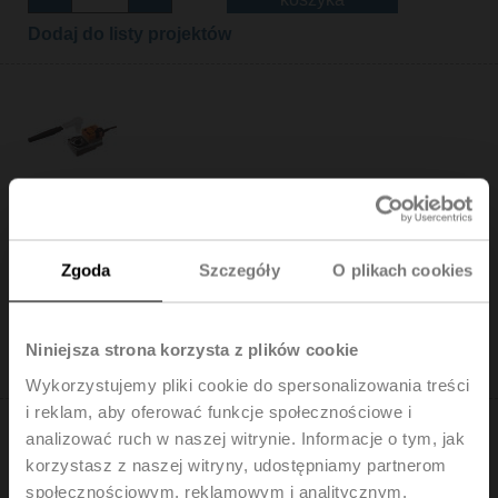
Dodaj do listy projektów
SR230A-R
Siłownik obrotowy (RetroFIT+), 20 Nm, AC 100...240 V,
Zamknij/Otwórz, 3-punktowe, 90 s, IP54, F03/F04/F05
Zgoda
Szczegóły
O plikach cookies
Cena katalogowa: 1 357,00 PLN
Dodaj do
koszyka
Niniejsza strona korzysta z plików cookie
Dodaj do listy projektów
Wykorzystujemy pliki cookie do spersonalizowania treści
i reklam, aby oferować funkcje społecznościowe i
analizować ruch w naszej witrynie. Informacje o tym, jak
korzystasz z naszej witryny, udostępniamy partnerom
społecznościowym, reklamowym i analitycznym.