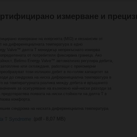
ертифицирано измерване и прециз
ицирано измерване на енергията (MID) и независим от
нт на диференециалната температура в едно
nergy Valve™ делта Т мениджър непрекъснато измерва
 определената от потребителя фиксирана граница. Ако
ойност, Belimo Energy Valve™ автоматично регулира дебита,
а затопляне или охлаждане, работещи с прекомерни
преобразуват този излишен дебит в по-голям капацитет за
 води до синдрома на ниска диференециална температура в
то на температурната разлика между дебита и връщането
значение за осигуряване на възможно най-ниски разходи за
 предотвратява появата на ниски стойности на делта Т в
пазва комфорта.
зрешим синдрома на ниската диференециална температура.
lta T Syndrome
(pdf - 8,07 MB)