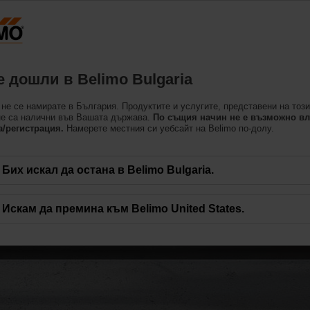
Българ
Продукти
Поддръжка
За нас
Свържете 
 дошли в Belimo Bulgaria
не се намирате в България. Продуктите и услугите, представени на този
не са налични във Вашата държава.
По същия начин не е възможно вл
а/регистрация.
Намерете местния си уебсайт на Belimo по-долу.
gy Valve™ и
Бих искал да остана в Belimo Bulgaria.
на топлинна енергия (
Искам да премина към Belimo United States.