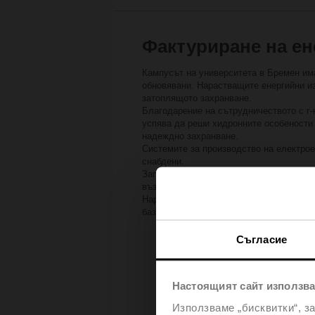
Фактуриране на ен
Кампусът на университета в Бремен има
обновявани. Нарастващите енергийни и
затоплящото захранване.
Благодарение на сътрудничеството с г
успява да реши хидронните особености 
надеждно захранване.
Системите за производство на електрое
снабдени.
Записаните данни осигуряват на енерги
възможно с основен регулиращ вентил
Наред с прозрачното наблюдение и упра
базирано на IoT и одобрено от MID, в р
Съгласие
Настоящият сайт използва
Използваме „бисквитки“, з