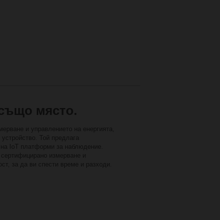
 също място.
мерване и управлението на енергията,
 устройство. Той предлага
 на IoT платформи за наблюдение.
с сертифицирано измерване и
т, за да ви спести време и разходи.