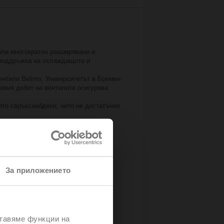
били многократно разширявани и
 поддръжка на охлаждащото и
ентили Belimo, Университетът в Бремен
овия дебит на вентилите осигурява
ито свръхснабдени, нито не достатъчно
 постижение, което досега не е било
ява и фактуриране на енергията,
За приложението
ставяме функции на