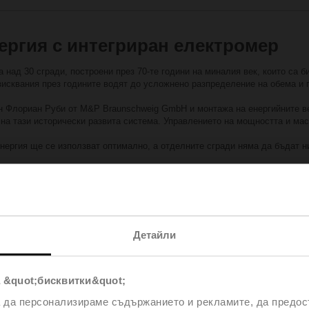
ергия с интегриран електромер
 над 30 сгради, построени през 70-те години на миналия век, които са 
зисквания през годините водят до усложнено разпределение на обема и
-н Флориан Руби от M&P Braunschweig GmbH и монтажа на енергийните в
на тази исторически развита система. Управлението на мощността и мас
нергия ще се използват оптимално, а отделните сгради няма да бъдат н
йната централа на университета в Бремен висока степен на прозрачност -
.
вление на отоплителната и охладителната система, Energy Valve позвол
амките на отделните разходни центрове.
Детайли
 &quot;бисквитки&quot;
а да персонализираме съдържанието и рекламите, да предо