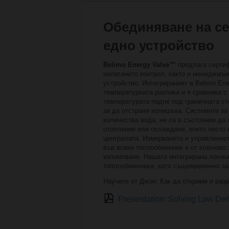
Обединяване на с
едно устройство
Belimo Energy Valve™
предлага сертиф
налягането контрол, както и мениджмъ
устройство. Интегрираният в Belimo E
температурната разлика и я сравнява с
температурата падне под граничната ст
за да отстрани излишъка. Системите з
количества вода, не са в състояние да 
отопление или охлаждане, което често
централата. Измерването и управление
във всеки топлообменник е от ключово 
изпомпване. Нашата интегрирана логика
топлообменника, като същевременно за
Научете от Джон: Как да открием и ра
Presentation: Solving Low De