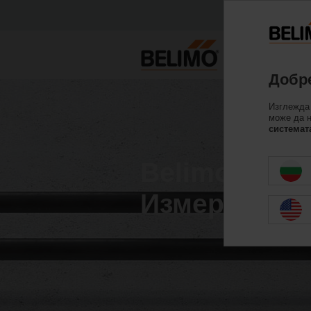
Добре
Изглежда 
може да 
системат
Belimo Ener
Измервател 