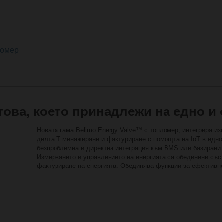
ломер
това, което принадлежи на едно и
Новата гама Belimo Energy Valve™ с топломер, интегрира из
делта Т менажиране и фактуриране с помощта на IoT в едно
безпроблемна и директна интеграция към BMS или базирани
Измерването и управлението на енергията са обединени съ
фактуриране на енергията. Обединява функции за ефективнос