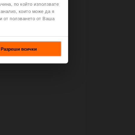
чина, по който използвате
 анализ, които може да я
и от ползването от Ваша
Разреши всички