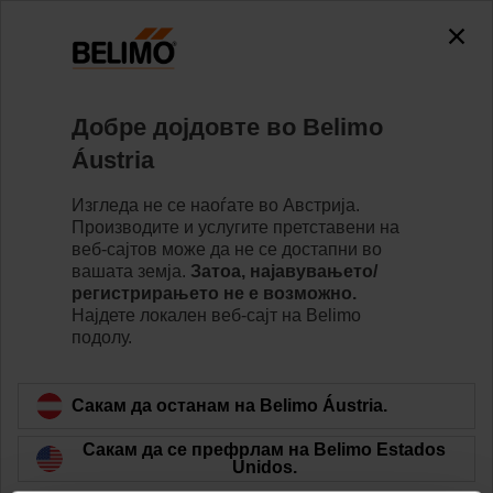
Добре дојдовте во Belimo
Почетна страница
Вести
Áustria
Partnering in Innovative HVAC
Изгледа не се наоѓате во Австрија.
Optimization
Производите и услугите претставени на
веб-сајтов може да не се достапни во
вашата земја.
Затоа, најавувањето/
регистрирањето не е возможно.
Најдете локалeн веб-сајт на Belimo
подолу.
Belimo Technology and Optimum Energy
Licensing Advances Innovative HVAC
Сакам да останам на Belimo Áustria.
Solutions!
Сакам да се префрлам на Belimo Estados
Unidos.
Belimo and Optimum Energy LLC are advancing
innovative HVAC optimization solutions through a