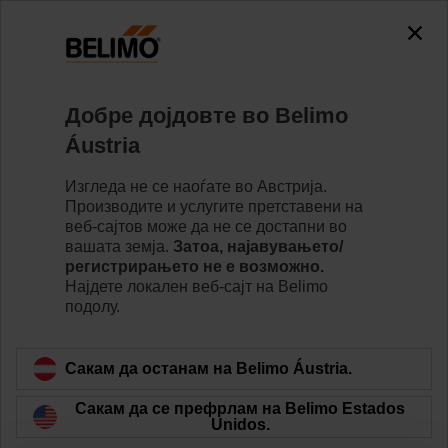
Добре дојдовте во Belimo
Почетна страница
Вести
Áustria
Operational Excellence Leads to
Изгледа не се наоѓате во Австрија.
an All-Time High in Sales - July
Производите и услугите претставени на
веб-сајтов може да не се достапни во
22, 2022
вашата земја.
Затоа, најавувањето/
регистрирањето не е возможно.
Најдете локалeн веб-сајт на Belimo
подолу.
Hinwil (Switzerland)
, July 22, 2022, 07:00 a.m. CEST
-
The Group’s sales growth in the first half of 2022 was
Сакам да останам на Belimo Áustria.
9.1% in local currencies in comparison with the first half
of 2021. In Swiss francs, net sales increased by 8.2% to
Сакам да се префрлам на Belimo Estados
CHF 416.4 million. With respect to profitability, the
Unidos.
Group reported earnings before interest and taxes