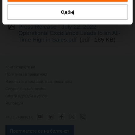
> Read the complete Press Release by using the below
Одбиј
link.
Press Release - July 22, 2022-
Operational Excellence Leads to an All-
Time High in Sales.pdf
(pdf - 185 KB)
Контактирајте не
Политика за приватност
Изменете ги поставките за приватност
Сигурносни забелешки
Општи одредби и услови
Импресум
+43 1 7490361 0
Претплатете се на билтенот