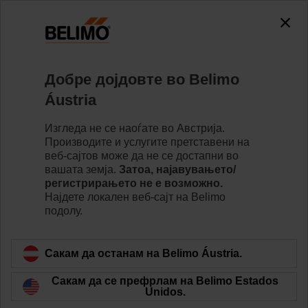
Добре дојдовте во Belimo
Áustria
Изгледа не се наоѓате во Австрија.
Почетна страница
Производите и услугите претставени на
веб-сајтов може да не се достапни во
Product and Price Catalogue /
вашата земја.
Затоа, најавувањето/
регистрирањето не е возможно.
Datanorm
Најдете локалeн веб-сајт на Belimo
подолу.
Сакам да останам на Belimo Áustria.
Сакам да се префрлам на Belimo Estados
Unidos.