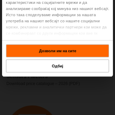
карактеристики на социјалните мрежи и да
анализираме сообраќај кој минува низ нашиот вебсајт.
Исто така споделуваме информации за нашата
употреба на нашиот вебсајт со нашите социјални
мрежи, рекламни и аналитички партнери кои може да
се комбинираат со други информации кои вие ги
имате обезбедено или кои можеби се собрани од
вашата употреба на нивните услуги.
Дозволи им на сите
Одбиј
Sensors / Meters
Download price catalogue – 2026 (PDF)