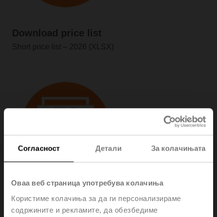
Download price list
Short price list – 2026 (XLSX)
Согласност
Детали
За колачињата
Оваа веб страница употребува колачиња
Download price list (German)
Користиме колачиња за да ги персонализираме
содржините и рекламите, да обезбедиме
Short price list – 2026 (XLSX)