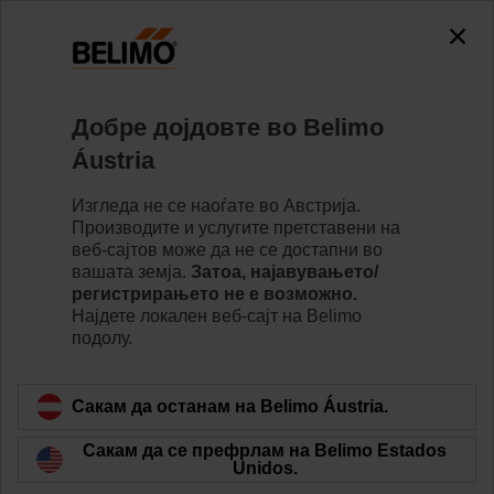
Добре дојдовте во Belimo
Почетна страница
Вести
Áustria
Belimo Energy Valve™ is
Изгледа не се наоѓате во Австрија.
Solving Low Delta T Leveraging
Производите и услугите претставени на
веб-сајтов може да не се достапни во
IoT
вашата земја.
Затоа, најавувањето/
регистрирањето не е возможно.
Најдете локалeн веб-сајт на Belimo
подолу.
Сакам да останам на Belimo Áustria.
Сакам да се префрлам на Belimo Estados
Unidos.