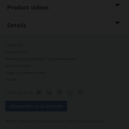
Product videos
Details
Contact Us
Privacy Policy
Промяна на настройките за поверителност
За безопасност
Общи търговски условия
Imprint
+359 2 952 34 70
Абонирайте се за бюлетин
BELIMO Holding AG, Brunnenbachstrasse 1, 8340 Hinwil (Switzerland)