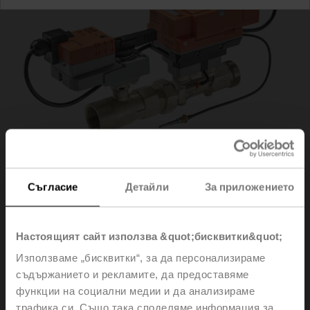
Съгласие
Детайли
За приложението
EV025R2+MID
Настоящият сайт използва &quot;бисквитки&quot;
Използваме „бисквитки“, за да персонализираме
Electr. 2-way PI-CCV Belimo Energy Valve™ MID / EN
съдържанието и рекламите, да предоставяме
1434, AC/DC 24 V, BACnet/IP, BACnet MS/TP, Modbus
функции на социални медии и да анализираме
TCP, Modbus RTU, MP-Bus, Cloud, 2...10 V, DN 25,
трафика си. Също така споделяме информация за