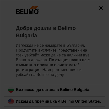
0
0
Home
Вентили
Belimo Energy Valve™
Добре дошли в Belimo
EV025R2+MID
Bulgaria
Изглежда не се намирате в България.
Продуктите и услугите, представени на
Learn more
този уебсайт, може да не са налични във
Вашата държава.
По същия начин не е
възможно влизане в системата/
регистрация.
Намерете местния си
уебсайт на Belimo по-долу.
Back to product category
Бих искал да остана в Belimo Bulgaria.
Искам да премина към Belimo United States.