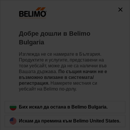
0
0
Home
Вентили
Belimo Energy Valve™
Добре дошли в Belimo
EV020R3+BAC
Bulgaria
Изглежда не се намирате в България.
Продуктите и услугите, представени на
Learn more
този уебсайт, може да не са налични във
Вашата държава.
По същия начин не е
възможно влизане в системата/
регистрация.
Намерете местния си
уебсайт на Belimo по-долу.
Back to product category
Бих искал да остана в Belimo Bulgaria.
Искам да премина към Belimo United States.