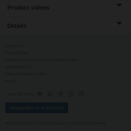
Product videos
Details
Contact Us
Privacy Policy
Промяна на настройките за поверителност
За безопасност
Общи търговски условия
Imprint
+359 2 952 34 70
Абонирайте се за бюлетин
BELIMO Holding AG, Brunnenbachstrasse 1, 8340 Hinwil (Switzerland)