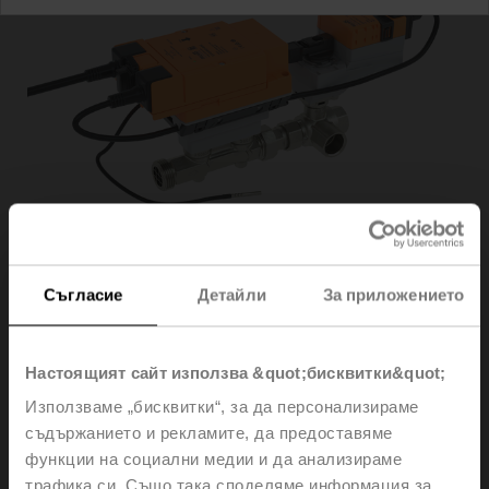
Съгласие
Детайли
За приложението
EV020R3+BAC
Настоящият сайт използва &quot;бисквитки&quot;
Използваме „бисквитки“, за да персонализираме
Electr. 3-way PI-CCV Belimo Energy Valve™,
съдържанието и рекламите, да предоставяме
AC/DC 24 V, BACnet/IP, BACnet MS/TP, Modbus TCP,
функции на социални медии и да анализираме
Modbus RTU, MP-Bus, Cloud, 2...10 V, DN 20, Internal
трафика си. Също така споделяме информация за