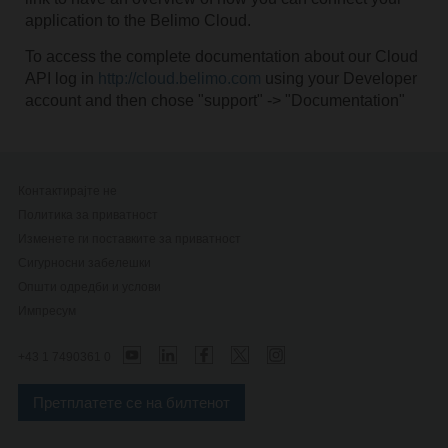
application to the Belimo Cloud.
To access the complete documentation about our Cloud
API log in
http://cloud.belimo.com
using your Developer
account and then chose "support" -> "Documentation"
Контактирајте не
Политика за приватност
Изменете ги поставките за приватност
Сигурносни забелешки
Општи одредби и услови
Импресум
+43 1 7490361 0
Претплатете се на билтенот