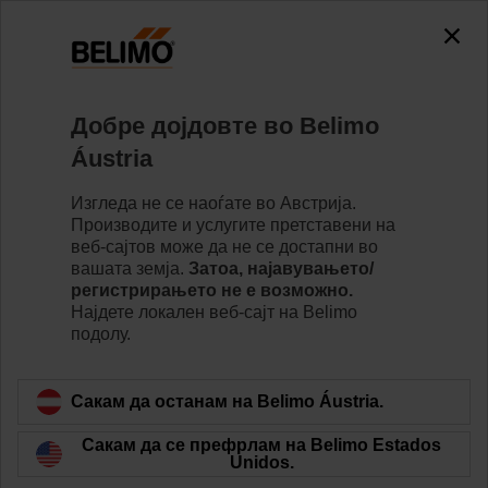
Добре дојдовте во Belimo
Áustria
Develop your own
Изгледа не се наоѓате во Австрија.
Производите и услугите претставени на
IoT application
веб-сајтов може да не се достапни во
вашата земја.
Затоа, најавувањето/
регистрирањето не е возможно.
Најдете локалeн веб-сајт на Belimo
подолу.
Сакам да останам на Belimo Áustria.
Сакам да се префрлам на Belimo Estados
Unidos.