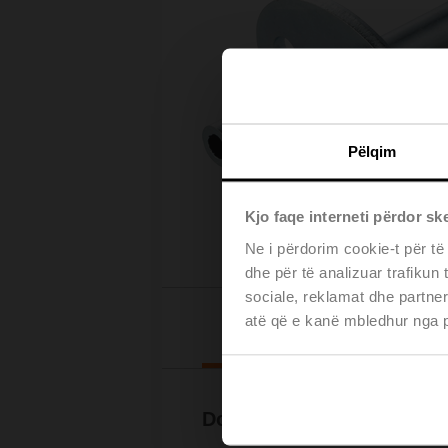
Pëlqim
Kjo faqe interneti përdor sk
Ne i përdorim cookie-t për të
dhe për të analizuar trafikun
sociale, reklamat dhe partner
atë që e kanë mbledhur nga pë
Downl
Documentation