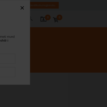
EL
EN
SQ
Identifikohu/regjistrohu
0
0
ontaktoni
erneti mund
shtë i