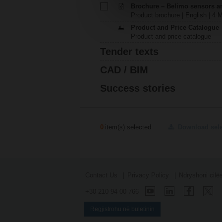
Brochure – Belimo sensors a
Product brochure | English | 4 
Product and Price Catalogue
Product and price catalogue
Tender texts
CAD / BIM
Success stories
0
item(s) selected
Download sel
Contact Us
Privacy Policy
Ndryshoni cilë
+30-210 94 00 766
Regjistrohu në buletinin