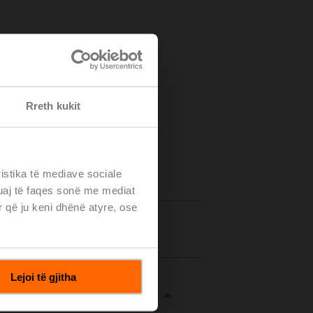
Rreth kukit
ristika të mediave sociale
tuaj të faqes sonë me mediat
r që ju keni dhënë atyre, ose
tails
Lejoi të gjitha