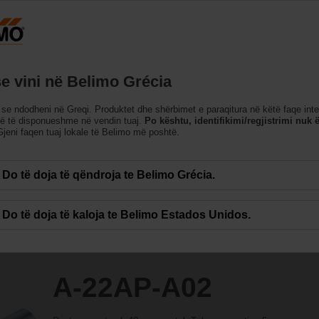
Greqi
Produktet
Mbështetje
Rreth Nesh
Na k
se vini në Belimo Grécia
se ndodheni në Greqi. Produktet dhe shërbimet e paraqitura në këtë faqe int
në të disponueshme në vendin tuaj.
Po kështu, identifikimi/regjistrimi nuk ë
jeni faqen tuaj lokale të Belimo më poshtë.
Do të doja të qëndroja te Belimo Grécia.
Do të doja të kaloja te Belimo Estados Unidos.
A-22AP-A02