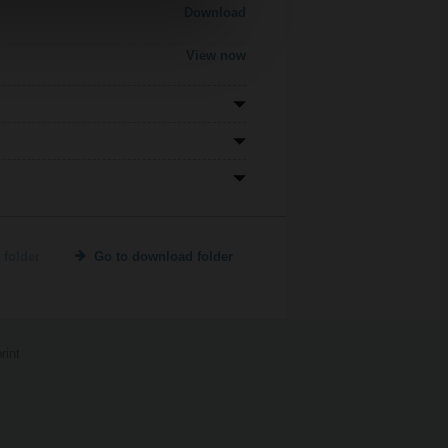
Download
View now
 folder
Go to download folder
rint