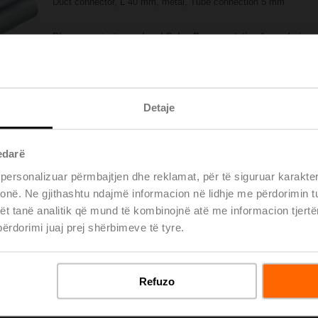
Duct connector, L 40 mm, metal, Tube connection 5 mm
Please contact your local Sales Representative for ordering.
Add to Project List
Add to Cart
Share
Detaje
edarë
 personalizuar përmbajtjen dhe reklamat, për të siguruar karakte
 tonë. Ne gjithashtu ndajmë informacion në lidhje me përdorimin 
ët tanë analitik që mund të kombinojnë atë me informacion tjertë
rdorimi juaj prej shërbimeve të tyre.
oads
De
Refuzo