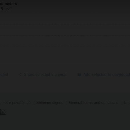
nd meters
MB | pdf
ected
Share selected via email
Add selected to download
simet e privatësisë
Shënime sigurie
General terms and conditions
Imp